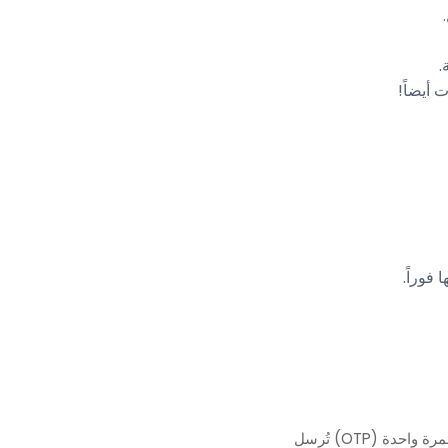
.
أيضاً!
فوراً.
اعتباراً من 1 أغسطس 2023، يجب على جميع الحسابات الجديدة التحقق من خلال كلمة مرور لمرة واحدة (OTP) تُرسل