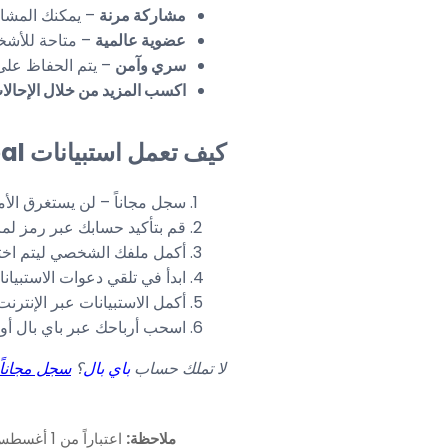
مشاركة مرنة
– يمكنك المشار
عضوية عالمية
– متاحة للأشخاص من عمر 16 سنة
سري وآمن
– يتم الحفاظ على
اكسب المزيد من خلال الإحالا
كيف تعمل استبيانات e-Research-Global
سجل مجاناً – لن يستغرق الأم
قم بتأكيد حسابك عبر رمز لمرة 
أكمل ملفك الشخصي ليتم اختيار
ابدأ في تلقي دعوات الاستبيان
أكمل الاستبيانات عبر الإنتر
اسحب أرباحك عبر باي بال أو
لا تملك حساب
باي بال
؟
سجل مجاناً 
ملاحظة: