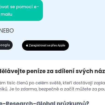
rovat se pomocí e-
mailu
NEBO
 Zaregistrovat se přes Apple
ělávejte peníze za sdílení svých ná
kám tisíc členů po celém světě, kteří dostávají zap
níků. Je to zdarma, bezpečné a začít můžete za po
o e-Research-Global průzkumů?