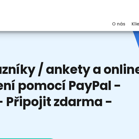
O nás
Kli
zníky / ankety a onlin
ní pomocí PayPal -
 Připojit zdarma -