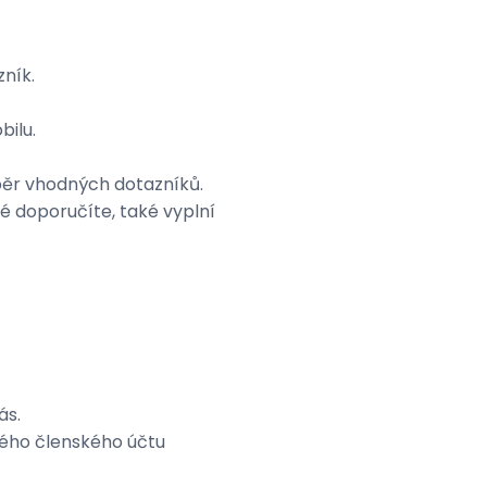
ník.
ilu.
běr vhodných dotazníků.
ré doporučíte, také vyplní
ás.
ého členského účtu