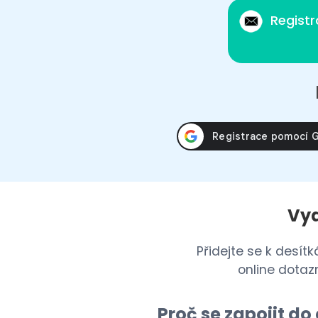
Regist
Vyd
Přidejte se k desít
online dotaz
Proč se zapojit d