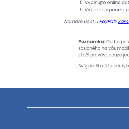
Vyplňujte online do
Vyberte si peníze p
Nemáte účet u
PayPal
?
Zare
Poznámka:
Od 1. srpn
zaslaného na váš mobil
stačí provést pouze je
Svůj profil můžete kdyk