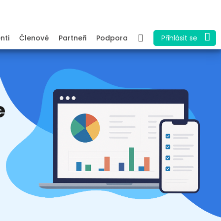
enti
Členové
Partneři
Podpora
Přihlásit se
e