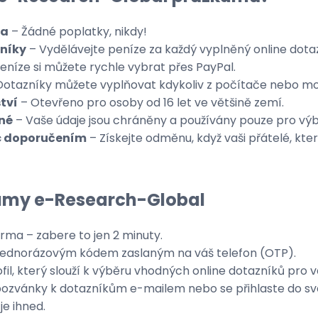
ma
– Žádné poplatky, nikdy!
níky
– Vydělávejte peníze za každý vyplněný online dotaz
eníze si můžete rychle vybrat přes PayPal.
otazníky můžete vyplňovat kdykoliv z počítače nebo mob
tví
– Otevřeno pro osoby od 16 let ve většině zemí.
né
– Vaše údaje jsou chráněny a používány pouze pro vý
c doporučením
– Získejte odměnu, když vaši přátelé, kte
kumy e-Research-Global
arma – zabere to jen 2 minuty.
 jednorázovým kódem zaslaným na váš telefon (OTP).
fil, který slouží k výběru vhodných online dotazníků pro v
ozvánky k dotazníkům e-mailem nebo se přihlaste do sv
je ihned.