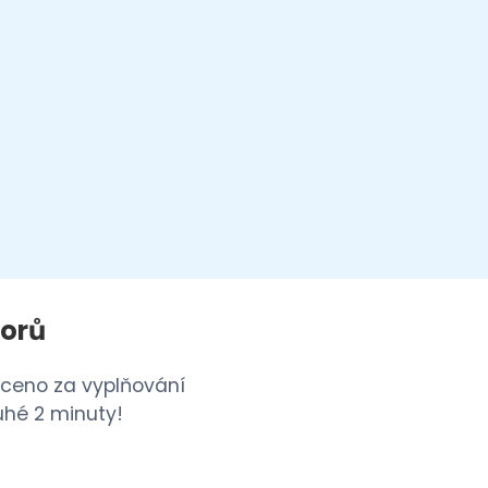
zorů
laceno za vyplňování
uhé 2 minuty!