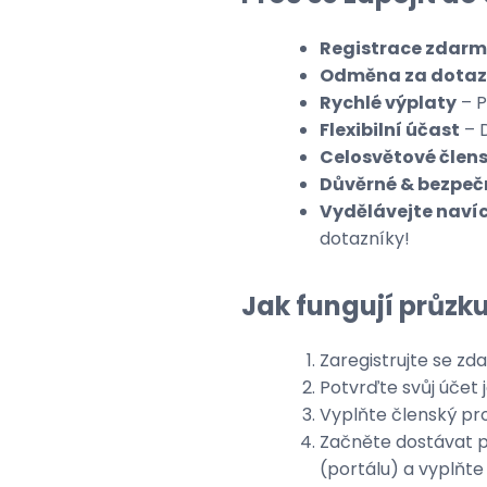
Registrace zdar
Odměna za dotaz
Rychlé výplaty
– P
Flexibilní účast
– D
Celosvětové člens
Důvěrné & bezpeč
Vydělávejte naví
dotazníky!
Jak fungují průz
Zaregistrujte se zd
Potvrďte svůj účet
Vyplňte členský pro
Začněte dostávat p
(portálu) a vyplňte 