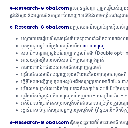
e-Research-Global.com
ផ្តល់ជូននូវបណ្តាញអ្នកឆ្លើយសំណួរ
ជ្រាវទីផ្សារ និងអង្គការមិនរកប្រាក់ចំណេញ។ អតិថិជនអាចប្រើសេវាស្ទ
e-Research-Global.com
អត្ថប្រយោជន៍សម្រាប់អ្នកឆ្លើយសំណ
បណ្តាញអ្នកឆ្លើយសំណួរស្ទង់មតិអនឡាញទូទាំងពិភពលោកធំទូ
អ្នកចូលរួមស្ទង់មតិត្រូវបានជ្រើសរើស
តាមអនឡាញ
សមាជិកបណ្តាញស្ទង់មតិអនុញ្ញាតចូលពីរដង (Double opt-i
អាសយដ្ឋានអ៊ីមែលរបស់សមាជិកត្រូវបានផ្ទៀងផ្ទាត់
ការពារភាពឯកជនរបស់សមាជិកបណ្តាញស្ទង់មតិ
ជ្រើសរើសសមាជិកបណ្តាញស្ទង់មតិដោយចៃដន្យសម្រាប់ស្ទង់មតិ
ផ្ញើអ៊ីមែលអញ្ជើញឲ្យចូលរួមស្ទង់មតិអនឡាញទៅសមាជិកដែលបា
ប្រើលេខសម្គាល់សមាជិកតែមួយក្នុងតំណភ្ជាប់ស្ទង់មតិដើម្បីចូ
ជ្រើសរើសគំរូស្ទង់មតិអនឡាញតាមតម្រូវការ - ការជ្រើសរើស - ក
អតិថិជនបង់ប្រាក់តែសម្រាប់ស្ទង់មតិដែលបានបញ្ចប់ត្រឹមត្រូវប៉ុណ្ណ
រង្វាន់ជាសាច់ប្រាក់សម្រាប់អ្នកចូលរួមស្ទង់មតិ (ជំនួយលើកទឹកចិ
e-Research-Global.com
ធ្វើបច្ចុប្បន្នភាពព័ត៌មានសមាជិកប