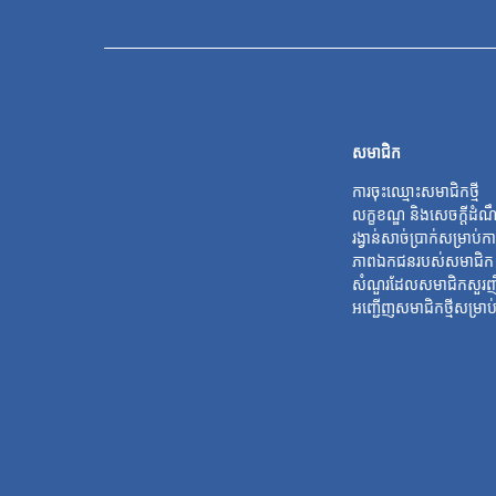
សមាជិក
ការចុះឈ្មោះសមាជិកថ្មី
លក្ខខណ្ឌ និងសេចក្តីដំ
រង្វាន់សាច់ប្រាក់សម្រាប់
ភាពឯកជនរបស់សមាជិក
សំណួរដែលសមាជិកសួរញ
អញ្ជើញសមាជិកថ្មីសម្រាប់