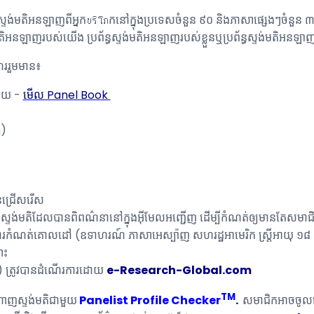
ស្ទង់មតិអនឡាញពីអ្នកบริโภកនៅក្នុងប្រទេសចំនួន ៩០ និងភាសាផ្សេងៗចំនួន ៣៦ ស
ង់មតិអនឡាញរបស់យើង ប្រព័ន្ធស្ទង់មតិអនឡាញរបស់ខ្លួនឬប្រព័ន្ធស្ទង់មតិអនឡ
ួររួមមាន៖
លាយ -
មើល Panel Book
n)
នជ្រើសរើស
លរួមស្ទង់មតិដែលបានពិពណ៌នានៅក្នុងអ៊ីមែលអញ្ជើញ ដើម្បីកំណត់ឲ្យមានតែស
ារកំណត់គោលដៅ (ឧទាហរណ៍ ភាសាអេស្ប៉ាញ សហរដ្ឋអាមេរិក ស្រ្តីអាយុ ១៨ ដល់
ោះ
ត្ត) ត្រូវបានដំណើរការដោយ
e
-Research-Global.com
TM
ណ្តាញស្ទង់មតិជាមួយ
Panelist Profile Checker
.
សមាជិកអាចចូលទៅគ