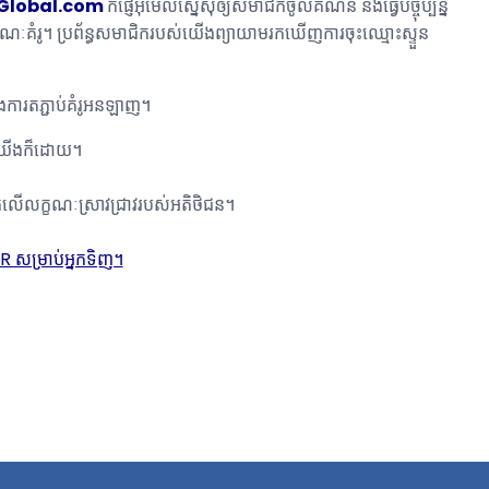
Global.com
ក៏ផ្ញើអ៊ីមែលស្នើសុំឲ្យសមាជិកចូលគណនី និងធ្វើបច្ចុប្បន្ន
ំរូ។ ប្រព័ន្ធសមាជិករបស់យើងព្យាយាមរកឃើញការចុះឈ្មោះស្ទួន
ិងការតភ្ជាប់គំរូអនឡាញ។
បស់យើងក៏ដោយ។
ើលក្ខណៈស្រាវជ្រាវរបស់អតិថិជន។
 សម្រាប់អ្នកទិញ។