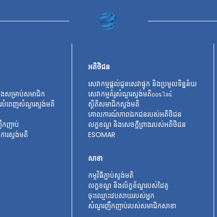
អតិថិជន
សេវាកម្មផ្តល់ជូនសេវាផ្ទុក និងប្រមូលទិន្នន័យ
ណឹងសម្រាប់សមាជិក
សេវាកម្មគំរូសំណួរស្ទង់មតិออนไลน์
ការបំពេញសំណួរស្ទង់មតិ
ស្ថិតិសមាជិកស្ទង់មតិ
គោលការណ៍ភាពឯកជនរបស់អតិថិជន
ឹកញាប់
លក្ខខណ្ឌ និងសេចក្តីព្រាងរបស់អតិថិជន
ការស្ទង់មតិ
ESOMAR
សាខា
កម្មវិធីភ្ជាប់ស្ទង់មតិ
លក្ខខណ្ឌ និងល័ក្ខខ័ណ្ឌរបស់ដៃគូ
ចុះឈ្មោះវេបសាយរបស់អ្នក
សំណួរញឹកញាប់របស់សមាជិកសាខា