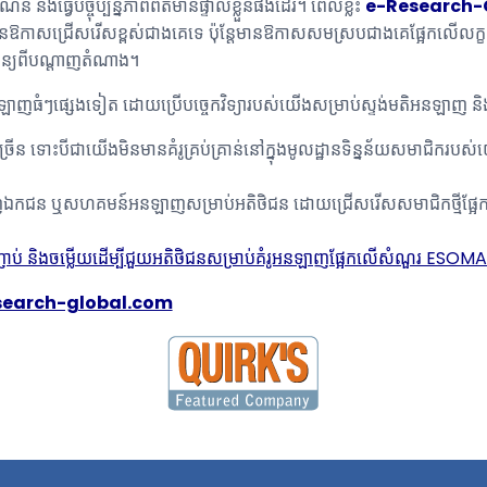
 និងធ្វើបច្ចុប្បន្នភាពព័ត៌មានផ្ទាល់ខ្លួនផងដែរ។ ពេលខ្លះ
e-Research-
សជ្រើសរើសខ្ពស់ជាងគេទេ ប៉ុន្តែមានឱកាសសមស្របជាងគេផ្អែកលើលក្ខណៈគ
ៃដន្យពីបណ្តាញតំណាង។
គំរូអនឡាញធំៗផ្សេងទៀត ដោយប្រើបច្ចេកវិទ្យារបស់យើងសម្រាប់ស្ទង់មតិអនឡាញ ន
ច្រើន ទោះបីជាយើងមិនមានគំរូគ្រប់គ្រាន់នៅក្នុងមូលដ្ឋានទិន្នន័យសមាជិករ
ញឯកជន ឬសហគមន៍អនឡាញសម្រាប់អតិថិជន ដោយជ្រើសរើសសមាជិកថ្មីផ្អែកល
់ និងចម្លើយដើម្បីជួយអតិថិជនសម្រាប់គំរូអនឡាញផ្អែកលើសំណួរ ESOMAR
search-global.com