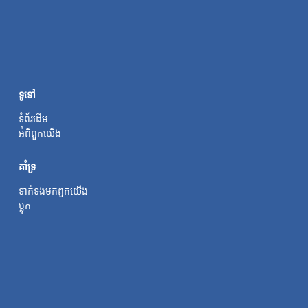
ទូទៅ
ទំព័រដើម
អំពី​ពួក​យើង
គាំទ្រ
ទាក់ទងមកពួកយើង
ប្លុក