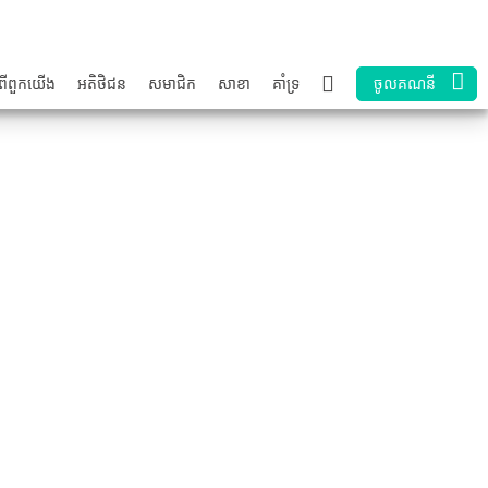
ពី​ពួក​យើង
អតិថិជន
សមាជិក
សាខា
គាំទ្រ
ចូលគណនី