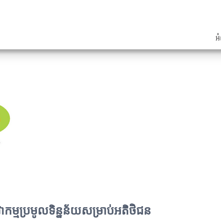
អំ
ម្មប្រមូលទិន្នន័យសម្រាប់អតិថិជន