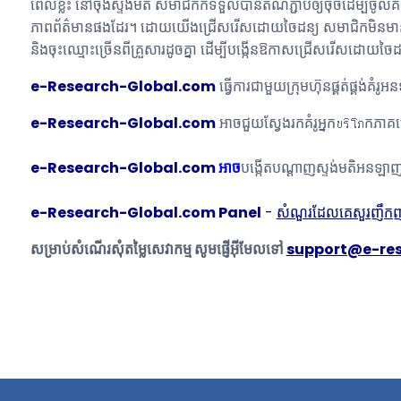
ពេលខ្លះ នៅចុងស្ទង់មតិ សមាជិកក៏ទទួលបានតំណភ្ជាប់ឲ្យចុចដើម្បីចូលគណនី
ភាពព័ត៌មានផងដែរ។ ដោយយើងជ្រើសរើសដោយចៃដន្យ សមាជិកមិនមានឱកា
និងចុះឈ្មោះច្រើនពីគ្រួសារដូចគ្នា ដើម្បីបង្កើនឱកាសជ្រើសរើសដោយច
e-Research-Global.com
ធ្វើការជាមួយក្រុមហ៊ុនផ្គត់ផ្គង់
e-Research-Global.com
អាចជួយស្វែងរកគំរូអ្នកบริโภកភាគ
e-Research-Global.com
អាច
បង្កើតបណ្តាញស្ទង់មតិអនឡា
e-Research-Global.com
Panel
-
សំណួរដែលគេសួរញឹកញាប
សម្រាប់សំណើរសុំតម្លៃសេវាកម្ម សូមផ្ញើអ៊ីមែលទៅ
support@e-re