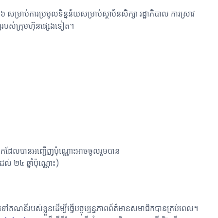
ម្រាប់ការប្រមូលទិន្នន័យសម្រាប់ស្ថាប័នសិក្សា រដ្ឋាភិបាល ការស្រាវ
ាញរបស់ក្រុមហ៊ុនផ្សេងទៀត។
មាជិកដែលបានអញ្ជើញប៉ុណ្ណោះអាចចូលរួមបាន
 ២៤ ឆ្នាំប៉ុណ្ណោះ)
ណនីរបស់ខ្លួនដើម្បីធ្វើបច្ចុប្បន្នភាពព័ត៌មានសមាជិកបានគ្រប់ពេល។