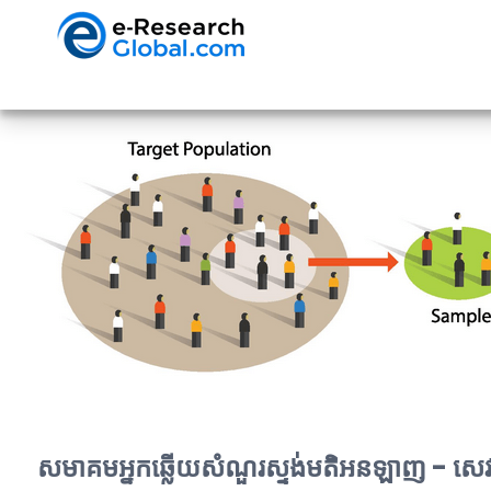
សមាគមអ្នកឆ្លើយសំណួរស្ទង់មតិអនឡាញ - សេវាក