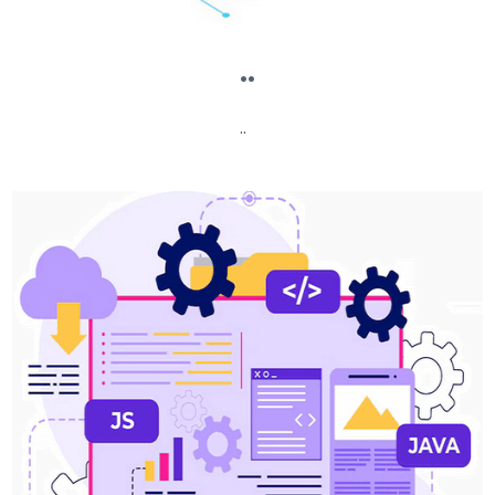
..
..