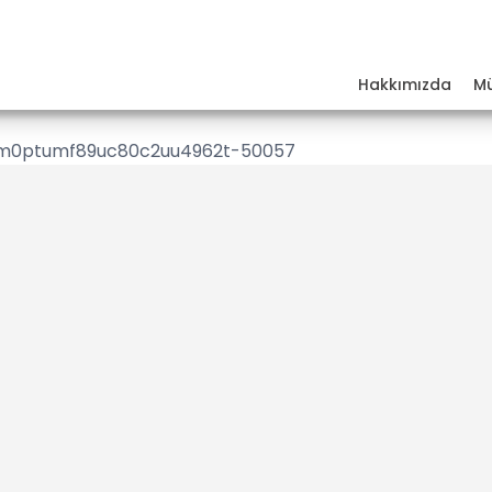
Hakkımızda
Mü
77tm0ptumf89uc80c2uu4962t-50057