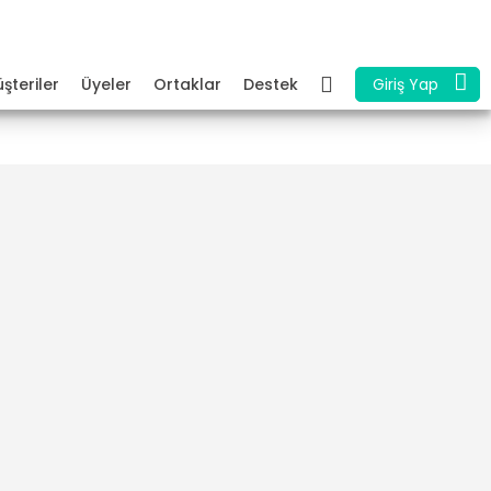
şteriler
Üyeler
Ortaklar
Destek
Giriş Yap