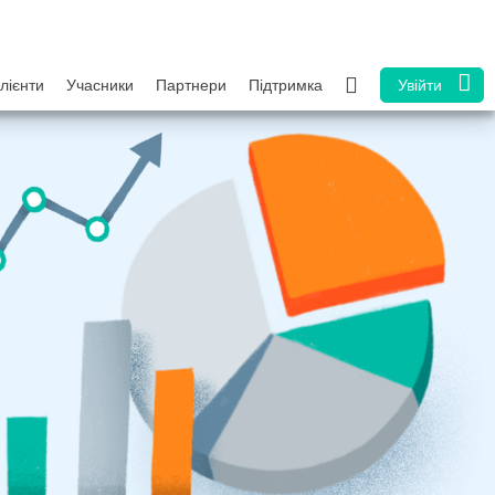
лієнти
Учасники
Партнери
Підтримка
Увійти