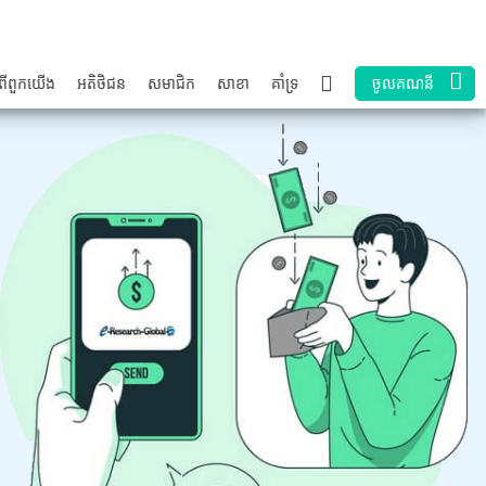
ពី​ពួក​យើង
អតិថិជន
សមាជិក
សាខា
គាំទ្រ
ចូលគណនី