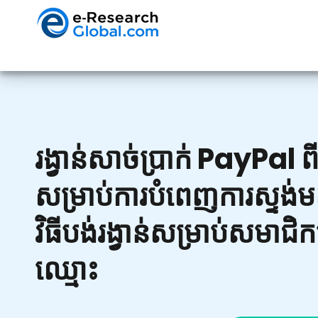
រង្វាន់សាច់ប្រាក់ PayP
សម្រាប់ការបំពេញការស្ទង
វិធីបង់រង្វាន់សម្រាប់សមាជិ
ឈ្មោះ