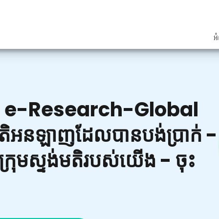
អំ
al ពី e-Research-Global
់មតិអនឡាញដែលបានបង់ប្រាក់ -
កក្រុមស្ទង់មតិរបស់យើង - ចុះ