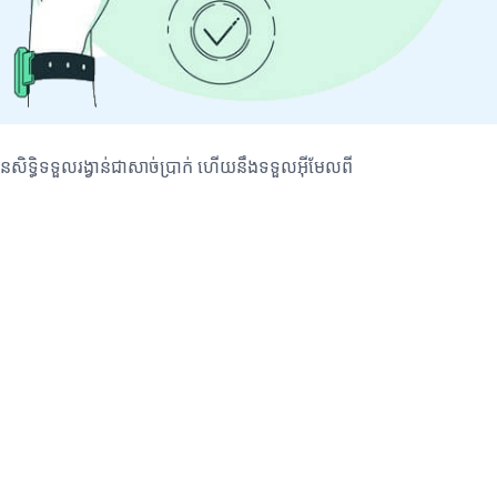
នសិទ្ធិទទួលរង្វាន់ជាសាច់ប្រាក់ ហើយនឹងទទួលអ៊ីមែលពី