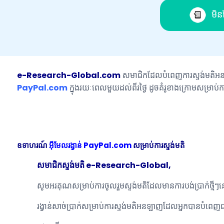
មិ
e-Research-Global.com
សមាជិកដែលបំពេញការស្ទង់មតិអ
PayPal.com
ក្នុងរយៈពេលមួយដល់ពីរថ្ងៃ ដូចគំរូខាងក្រោមសម្រាប់ការ
ឧទាហរណ៍
អ៊ីមែលរង្វាន់ PayPal.com
សម្រាប់ការស្ទង់មតិ
សមាជិកស្ទង់មតិ e-Research-Global,
សូមអរគុណសម្រាប់ការចូលរួមស្ទង់មតិដែលមានការបង់ប្រាក់ថ្មី
រង្វាន់សាច់ប្រាក់សម្រាប់ការស្ទង់មតិអនឡាញដែលអ្នកបានបំព