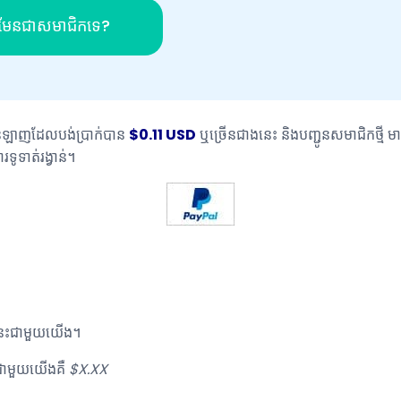
នមែនជាសមាជិកទេ?
នឡាញដែលបង់ប្រាក់បាន
$0.11 USD
ឬច្រើនជាងនេះ និងបញ្ជូនសមាជិកថ្មី មា
ទូទាត់រង្វាន់។
ៗនេះជាមួយយើង។
េញជាមួយយើងគឺ
$X.XX