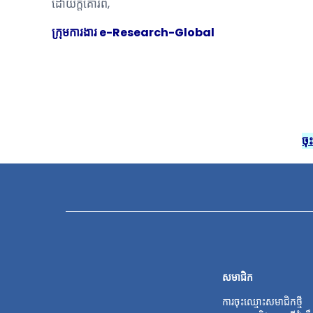
ដោយក្ដីគោរព,
ក្រុមការងារ e-Research-Global
ចុ
សមាជិក
ការចុះឈ្មោះសមាជិកថ្មី