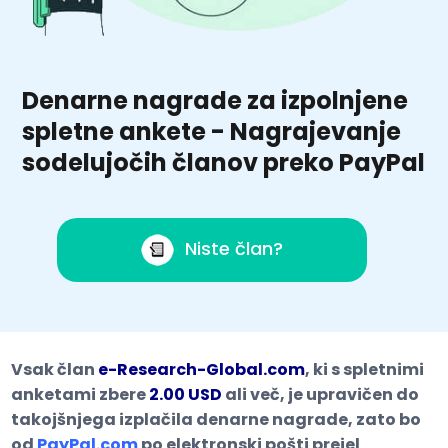
Denarne nagrade za izpolnjene
spletne ankete - Nagrajevanje
sodelujočih članov preko PayPal
Niste član?
Vsak član
e-Research-Global.com
, ki s spletnimi
anketami zbere
2.00 USD
ali več, je upravičen do
takojšnjega izplačila denarne nagrade, zato bo
od
PayPal.com
po elektronski pošti prejel