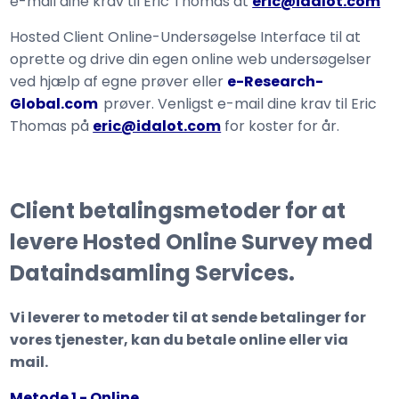
e-mail dine krav til Eric Thomas at
eric@idalot.com
Hosted Client Online-Undersøgelse Interface til at
oprette og drive din egen online web undersøgelser
ved hjælp af egne prøver eller
e-Research-
Global.com
prøver. Venligst e-mail dine krav til Eric
Thomas på
eric@idalot.com
for koster for år.
Client betalingsmetoder for at
levere Hosted Online Survey med
Dataindsamling Services.
Vi leverer to metoder til at sende betalinger for
vores tjenester, kan du betale online eller via
mail.
Metode 1 - Online