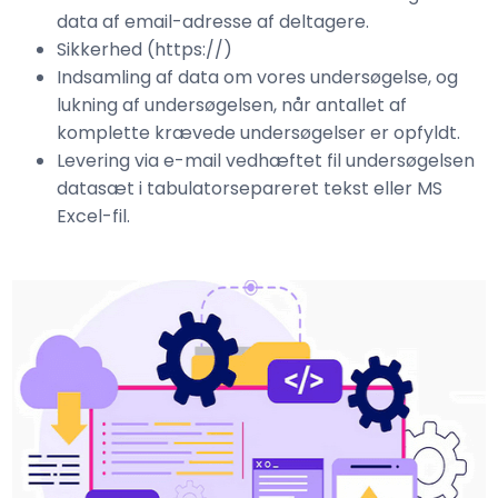
data af email-adresse af deltagere.
Sikkerhed (https://)
Indsamling af data om vores undersøgelse, og
lukning af undersøgelsen, når antallet af
komplette krævede undersøgelser er opfyldt.
Levering via e-mail vedhæftet fil undersøgelsen
datasæt i tabulatorsepareret tekst eller MS
Excel-fil.