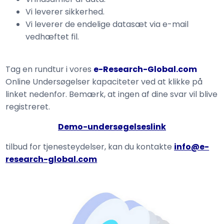
Vi leverer sikkerhed.
Vi leverer de endelige datasæt via e-mail
vedhæftet fil.
Tag en rundtur i vores
e-Research-Global.com
Online Undersøgelser kapaciteter ved at klikke på
linket nedenfor. Bemærk, at ingen af dine svar vil blive
registreret.
Demo-undersøgelseslink
tilbud for tjenesteydelser, kan du kontakte
info@e-
research-global.com