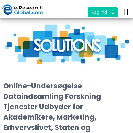
Log ind
Online-Undersøgelse
Dataindsamling Forskning
Tjenester Udbyder for
Akademikere, Marketing,
Erhvervslivet, Staten og