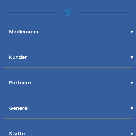
Medlemmer
Kunder
Partnere
Generel
Støtte