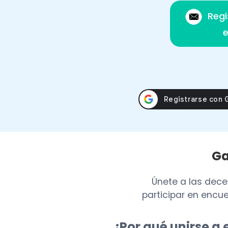
Regi
e
Ga
Únete a las dec
participar en encue
¿Por qué unirse a