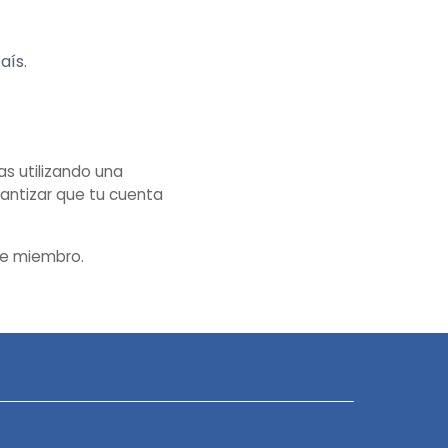
aís.
s utilizando una
rantizar que tu cuenta
de miembro.