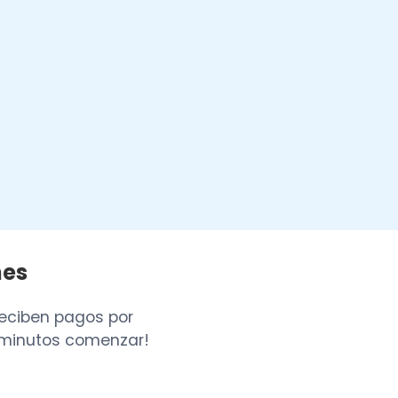
nes
eciben pagos por
 2 minutos comenzar!