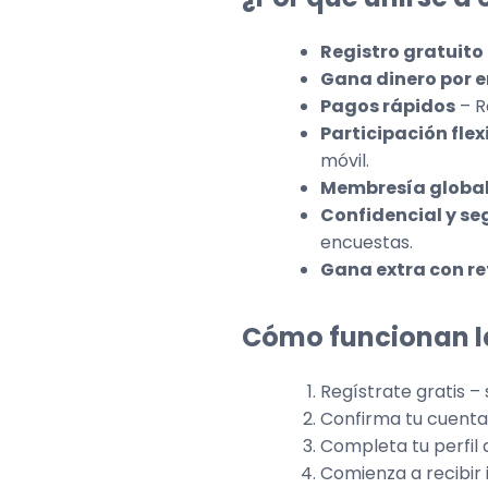
Registro gratuito
Gana dinero por 
Pagos rápidos
– R
Participación flex
móvil.
Membresía globa
Confidencial y se
encuestas.
Gana extra con re
Cómo funcionan l
Regístrate gratis –
Confirma tu cuenta 
Completa tu perfil 
Comienza a recibir 