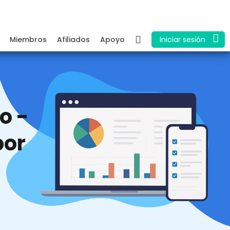
Miembros
Afiliados
Apoyo
Iniciar sesión
o -
por