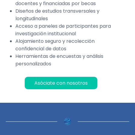
docentes y financiadas por becas
Diseños de estudios transversales y
longitudinales
Acceso a paneles de participantes para
investigación institucional
Alojamiento seguro y recolección
confidencial de datos
Herramientas de encuestas y análisis
personalizados
Asóciate con nosotros