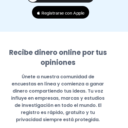
 Registrarse con Apple
Recibe dinero online por tus
opiniones
Únete a nuestra comunidad de
encuestas en línea y comienza a ganar
dinero compartiendo tus ideas. Tu voz
influye en empresas, marcas y estudios
de investigación en todo el mundo. El
registro es rápido, gratuito y tu
privacidad siempre está protegida.