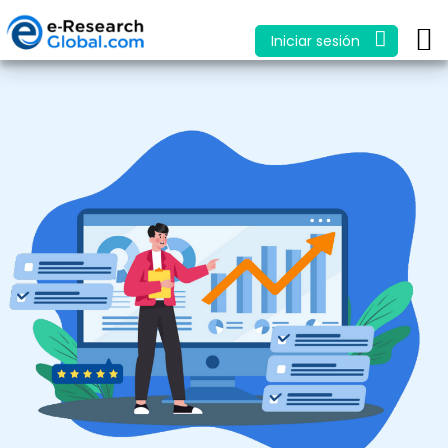
Iniciar sesión