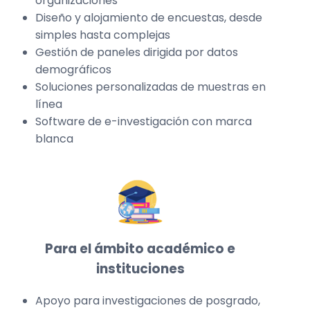
organizaciones
Diseño y alojamiento de encuestas, desde
simples hasta complejas
Gestión de paneles dirigida por datos
demográficos
Soluciones personalizadas de muestras en
línea
Software de e-investigación con marca
blanca
Para el ámbito académico e
instituciones
Apoyo para investigaciones de posgrado,