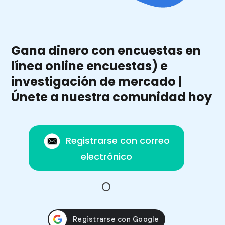
Gana dinero con encuestas en
línea online encuestas) e
investigación de mercado |
Únete a nuestra comunidad hoy
Registrarse con correo
electrónico
O