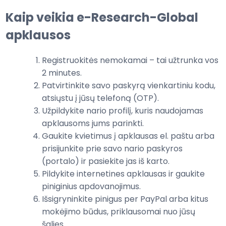
Kaip veikia e-Research-Global
apklausos
Registruokitės nemokamai – tai užtrunka vos
2 minutes.
Patvirtinkite savo paskyrą vienkartiniu kodu,
atsiųstu į jūsų telefoną (OTP).
Užpildykite nario profilį, kuris naudojamas
apklausoms jums parinkti.
Gaukite kvietimus į apklausas el. paštu arba
prisijunkite prie savo nario paskyros
(portalo) ir pasiekite jas iš karto.
Pildykite internetines apklausas ir gaukite
piniginius apdovanojimus.
Išsigryninkite pinigus per PayPal arba kitus
mokėjimo būdus, priklausomai nuo jūsų
šalies.