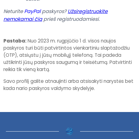
Neturite
PayPal
paskyros?
Užsiregistruokite
nemokamai čia
prieš registruodamiesi.
Pastaba:
Nuo 2023 m. rugpjūčio 1 d. visos naujos
paskyros turi būti patvirtintos vienkartiniu slaptažodžiu
(OTP), atsiųstu į jūsų mobilųjį telefoną. Tai padeda
užtikrinti jūsų paskyros saugumą ir teisėtumą. Patvirtinti
reikia tik vieną kartą.
Savo profilį galite atnaujinti arba atsisakyti narystės bet
kada nario paskyros valdymo skydelyje.