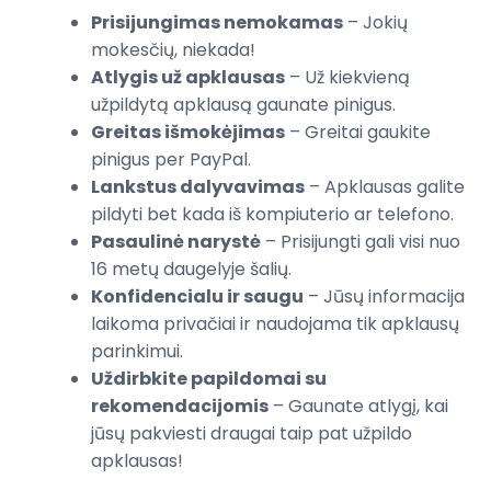
Prisijungimas nemokamas
– Jokių
mokesčių, niekada!
Atlygis už apklausas
– Už kiekvieną
užpildytą apklausą gaunate pinigus.
Greitas išmokėjimas
– Greitai gaukite
pinigus per PayPal.
Lankstus dalyvavimas
– Apklausas galite
pildyti bet kada iš kompiuterio ar telefono.
Pasaulinė narystė
– Prisijungti gali visi nuo
16 metų daugelyje šalių.
Konfidencialu ir saugu
– Jūsų informacija
laikoma privačiai ir naudojama tik apklausų
parinkimui.
Uždirbkite papildomai su
rekomendacijomis
– Gaunate atlygį, kai
jūsų pakviesti draugai taip pat užpildo
apklausas!