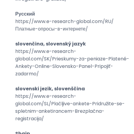
Русский
https://www.e-research-global.com/
RU/
Платные-опросы-в-интернете
/
slovenčina, slovenský jazyk
https://www.e-research-
global.com/
SK/Prieskumy-za-peniaze-Platené-
Ankety-Online-Slovensko-Panel-Pripojiť-
zadarmo
/
slovenski jezik, slovenščina
https://www.e-research-
global.com/
SL/Plačljive-ankete-Pridružite-se-
spletnim-anketirancem-Brezplačna-
registracija
/
Shqip