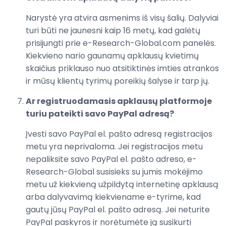
Narystė yra atvira asmenims iš visų šalių. Dalyviai
turi būti ne jaunesni kaip 16 metų, kad galėtų
prisijungti prie e-Research-Global.com panelės.
Kiekvieno nario gaunamų apklausų kvietimų
skaičius priklauso nuo atsitiktinės imties atrankos
ir mūsų klientų tyrimų poreikių šalyse ir tarp jų.
Ar registruodamasis apklausų platformoje
turiu pateikti savo PayPal adresą?
Įvesti savo PayPal el. pašto adresą registracijos
metu yra neprivaloma. Jei registracijos metu
nepaliksite savo PayPal el. pašto adreso, e-
Research-Global susisieks su jumis mokėjimo
metu už kiekvieną užpildytą internetinę apklausą
arba dalyvavimą kiekviename e-tyrime, kad
gautų jūsų PayPal el. pašto adresą. Jei neturite
PayPal paskyros ir norėtumėte ją susikurti