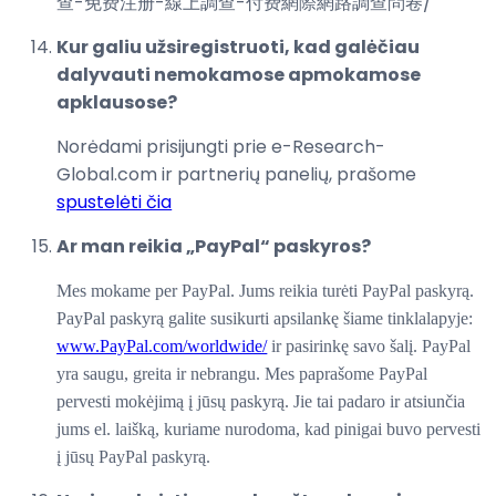
查-免费注册-線上調查-付费網際網路調查問卷
/
Kur galiu užsiregistruoti, kad galėčiau
dalyvauti nemokamose apmokamose
apklausose?
Norėdami prisijungti prie e-Research-
Global.com ir partnerių panelių, prašome
spustelėti čia
Ar man reikia „PayPal“ paskyros?
Mes mokame per PayPal. Jums reikia turėti PayPal paskyrą.
PayPal paskyrą galite susikurti apsilankę šiame tinklalapyje:
www.PayPal.com/worldwide/
ir pasirinkę savo šalį. PayPal
yra saugu, greita ir nebrangu. Mes paprašome PayPal
pervesti mokėjimą į jūsų paskyrą. Jie tai padaro ir atsiunčia
jums el. laišką, kuriame nurodoma, kad pinigai buvo pervesti
į jūsų PayPal paskyrą.