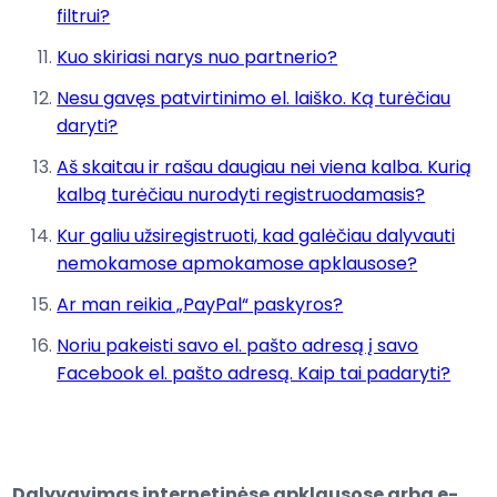
filtrui?
Kuo skiriasi narys nuo partnerio?
Nesu gavęs patvirtinimo el. laiško. Ką turėčiau
daryti?
Aš skaitau ir rašau daugiau nei viena kalba. Kurią
kalbą turėčiau nurodyti registruodamasis?
Kur galiu užsiregistruoti, kad galėčiau dalyvauti
nemokamose apmokamose apklausose?
Ar man reikia „PayPal“ paskyros?
Noriu pakeisti savo el. pašto adresą į savo
Facebook el. pašto adresą. Kaip tai padaryti?
Dalyvavimas internetinėse apklausose arba e-