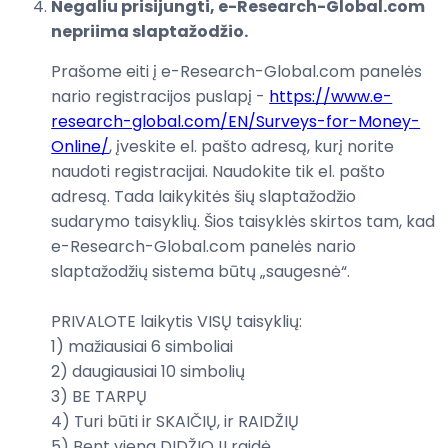
Negaliu prisijungti, e-Research-Global.com
nepriima slaptažodžio.
Prašome eiti į e-Research-Global.com panelės
nario registracijos puslapį -
https://www.e-
research-global.com/EN/Surveys-for-Money-
Online/
, įveskite el. pašto adresą, kurį norite
naudoti registracijai. Naudokite tik el. pašto
adresą. Tada laikykitės šių slaptažodžio
sudarymo taisyklių. Šios taisyklės skirtos tam, kad
e-Research-Global.com panelės nario
slaptažodžių sistema būtų „saugesnė“.
PRIVALOTE laikytis VISŲ taisyklių:
1) mažiausiai 6 simboliai
2) daugiausiai 10 simbolių
3) BE TARPŲ
4) Turi būti ir SKAIČIŲ, ir RAIDŽIŲ
5) Bent viena DIDŽIOJI raidė