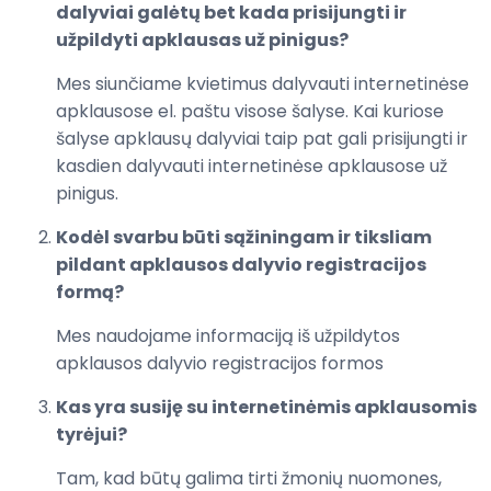
dalyviai galėtų bet kada prisijungti ir
užpildyti apklausas už pinigus?
Mes siunčiame kvietimus dalyvauti internetinėse
apklausose el. paštu visose šalyse. Kai kuriose
šalyse apklausų dalyviai taip pat gali prisijungti ir
kasdien dalyvauti internetinėse apklausose už
pinigus.
Kodėl svarbu būti sąžiningam ir tiksliam
pildant apklausos dalyvio registracijos
formą?
Mes naudojame informaciją iš užpildytos
apklausos dalyvio registracijos formos
Kas yra susiję su internetinėmis apklausomis
tyrėjui?
Tam, kad būtų galima tirti žmonių nuomones,