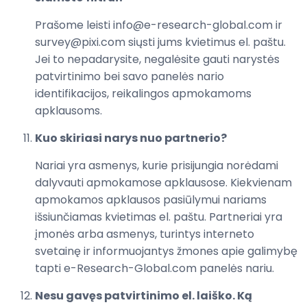
Prašome leisti info@e-research-global.com ir
survey@pixi.com siųsti jums kvietimus el. paštu.
Jei to nepadarysite, negalėsite gauti narystės
patvirtinimo bei savo panelės nario
identifikacijos, reikalingos apmokamoms
apklausoms.
Kuo skiriasi narys nuo partnerio?
Nariai yra asmenys, kurie prisijungia norėdami
dalyvauti apmokamose apklausose. Kiekvienam
apmokamos apklausos pasiūlymui nariams
išsiunčiamas kvietimas el. paštu. Partneriai yra
įmonės arba asmenys, turintys interneto
svetainę ir informuojantys žmones apie galimybę
tapti e-Research-Global.com panelės nariu.
Nesu gavęs patvirtinimo el. laiško. Ką