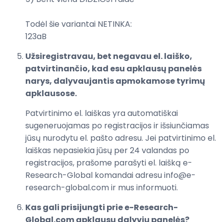
Todėl šie variantai NETINKA:
123aB
Užsiregistravau, bet negavau el. laiško,
patvirtinančio, kad esu apklausų panelės
narys, dalyvaujantis apmokamose tyrimų
apklausose.
Patvirtinimo el. laiškas yra automatiškai
sugeneruojamas po registracijos ir išsiunčiamas
jūsų nurodytu el. pašto adresu. Jei patvirtinimo el.
laiškas nepasiekia jūsų per 24 valandas po
registracijos, prašome parašyti el. laišką e-
Research-Global komandai adresu info@e-
research-global.com ir mus informuoti.
Kas gali prisijungti prie e-Research-
Global.com apklausų dalyvių panelės?