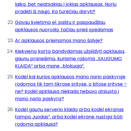
laiką, bet neatsakiau į jokias apklausas. Noriu
pradėti iš naujo. Ką turėčiau daryti?
Gavau kvietimą el. paštu ir paspaudžiau
apklausos nuorodą, tačiau prieš spėdamas
Ar apklausos prieinamos mano šalyje?
Kiekvieną kartą bandydamas užpildyti apklausą,
gaunu pranešimą, kuriame rašoma „SAUGUMO
KLAIDA“ arba mane „blokuoja“.
Kodėl kai kurios apklausos mano nario paskyroje
rodomos tik tam tikrose srityse, o kitose srityse –
ne? Kodėl apklausa niekada nebuvo atsiųsta į
mano nario paskyrą?
Kodėl gaunu serverio klaidą arba kodėl ekranas
tampa „juodas“, arba kodėl ekrane nustoja būti
rodoma apklausa?