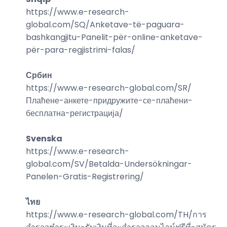
https://www.e-research-
global.com/
SQ/Anketave-të-paguara-
bashkangjitu-Panelit-për-online-anketave-
për-para-regjistrimi-falas
/
Србин
https://www.e-research-global.com/
SR/
Плаћене-анкете-придружите-се-плаћени-
бесплатна-регистрација
/
Svenska
https://www.e-research-
global.com/
SV/Betalda-Undersökningar-
Panelen-Gratis-Registrering
/
ไทย
https://www.e-research-global.com/
TH/การ