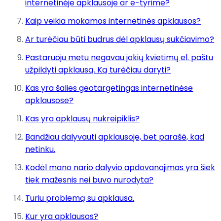
internetinėje apklausoje ar e-tyrime?
Kaip veikia mokamos internetinės apklausos?
Ar turėčiau būti budrus dėl apklausų sukčiavimo?
Pastaruoju metu negavau jokių kvietimų el. paštu
užpildyti apklausą. Ką turėčiau daryti?
Kas yra šalies geotargetingas internetinėse
apklausose?
Kas yra apklausų nukreipiklis?
Bandžiau dalyvauti apklausoje, bet parašė, kad
netinku.
Kodėl mano nario dalyvio apdovanojimas yra šiek
tiek mažesnis nei buvo nurodyta?
Turiu problemą su apklausa.
Kur yra apklausos?