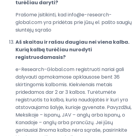
turėčiau daryti?
Prašome įsitikinti, kad info@e-research-
global.com yra pridėtas prie jūsų el. pašto saugių
siuntėjų sąrašo
Aš skaitau ir rašau daugiau nei viena kalba.
Kurią kalbą turėčiau nurodyti
registruodamasis?
e-Research-Global.com registruoti nariai gali
dalyvauti apmokamose apklausose bent 36
skirtingomis kalbomis. Kiekvienais metais
pridedamos dar 2 ar 3 kalbos. Turėtumėte
registruotis ta kalba, kuria naudojatės ir kuri yra
atstovaujama šalyje, kurioje gyvenate. Pavyzdžiui,
Meksikoje – ispanų, JAV – anglų arba ispanų, o
Kanadoje – anglų arba prancūzų. Jei jūsų
geriausiai žinoma kalba nėra sąraše, pasirinkite