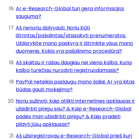
Ar e-Research-Global turi gerą informacijos
saugumą?
Aš nenoriu dalyvauti. Noriu būti
ištrintas/pašalintas/atsisakyti prenumeratos.
Uždarykite mano paskyrą ir ištrinkite visus mano
duomenis. Kokia yra pašalinimo procedūra?
Aš skaitau ir rašau daugiau nei viena kalba. Kurią
kalbą turėčiau nurodyti registruodamasis?
PayPal neteikia paslaugų mano šaliai. Ar yra kitas
būdas gauti mokėjimą?
Noriu sužinoti, kaip atlikti internetines apklausas ir
užsidirbti pinigų sau? & Kaip e-Research-Global
padės man užsidirbti pinigų? & Kaip pradėti
pildyti jūsų apklausas?
Aš užsiregistravau e-Research-Global prieš kurį