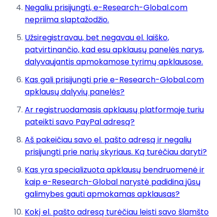
Negaliu prisijungti, e-Research-Global.com
nepriima slaptažodžio.
Užsiregistravau, bet negavau el. laiško,
patvirtinančio, kad esu apklausų panelės narys,
dalyvaujantis apmokamose tyrimų apklausose.
Kas gali prisijungti prie e-Research-Global.com
apklausų dalyvių panelės?
Ar registruodamasis apklausų platformoje turiu
pateikti savo PayPal adresą?
Aš pakeičiau savo el. pašto adresą ir negaliu
prisijungti prie narių skyriaus. Ką turėčiau daryti?
Kas yra specializuota apklausų bendruomenė ir
kaip e-Research-Global narystė padidina jūsų
galimybes gauti apmokamas apklausas?
Kokį el. pašto adresą turėčiau leisti savo šlamšto