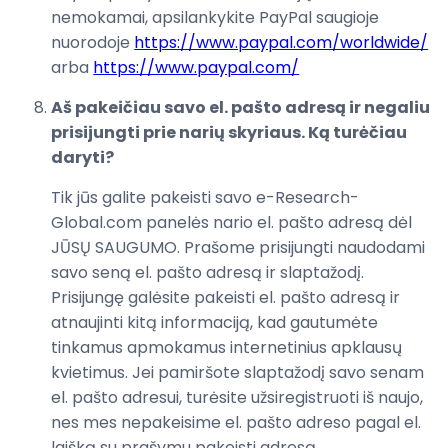
nemokamai, apsilankykite PayPal saugioje
nuorodoje
https://www.paypal.com/worldwide/
arba
https://www.paypal.com/
Aš pakeičiau savo el. pašto adresą ir negaliu
prisijungti prie narių skyriaus. Ką turėčiau
daryti?
Tik jūs galite pakeisti savo e-Research-
Global.com panelės nario el. pašto adresą dėl
JŪSŲ SAUGUMO. Prašome prisijungti naudodami
savo seną el. pašto adresą ir slaptažodį.
Prisijungę galėsite pakeisti el. pašto adresą ir
atnaujinti kitą informaciją, kad gautumėte
tinkamus apmokamus internetinius apklausų
kvietimus. Jei pamiršote slaptažodį savo senam
el. pašto adresui, turėsite užsiregistruoti iš naujo,
nes mes nepakeisime el. pašto adreso pagal el.
laišką su prašymu pakeisti adresą.