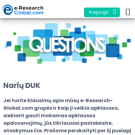
Prisijungti
Narių DUK
Jei turite klausimų apie mūsų e-Research-
Global.com grupės ir kaip ji veikia apklausos,
siekiant gauti mokamas apklausos
apdovanojimų, jūs tikriausiai
pastebėsite,
atsakymus čia. Prašome perskaityti per šį puslapį