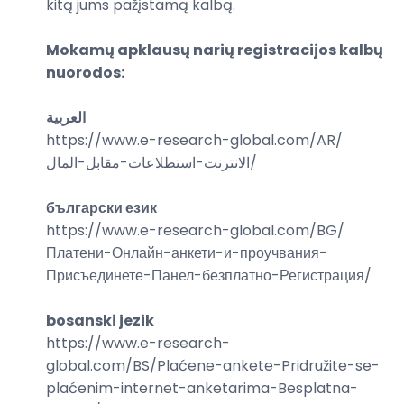
kitą jums pažįstamą kalbą.
Mokamų apklausų narių registracijos kalbų
nuorodos:
العربية
https://www.e-research-global.com/
AR/
الانترنت-استطلاعات-مقابل-المال
/
български език
https://www.e-research-global.com/
BG/
Платени-Онлайн-анкети-и-проучвания-
Присъединете-Панел-безплатно-Регистрация
/
bosanski jezik
https://www.e-research-
global.com/
BS/Plaćene-ankete-Pridružite-se-
plaćenim-internet-anketarima-Besplatna-