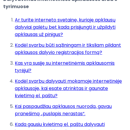
tyrimuose
Ar turite interneto svetainę, kurioje apklausų
dalyviai galėtų bet kada prisijungti ir užpildyti
apklausas už pinigus?
Kodėl svarbu būti sąžiningam ir tiksliam pildant
apklausos dalyvio registracijos formą?
Kas yra susiję su internetinėmis apklausomis
tyrėjui?
Kodėl svarbu dalyvauti mokamoje internetinėje
apklausoje, kai esate atrinktas ir gaunate
kvietimą el. paštu?
Kai paspaudžiau apklausos nuorodą, gavau
pranešimą „puslapis nerastas“.
Kada gausiu kvietimą el. paštu dalyvauti