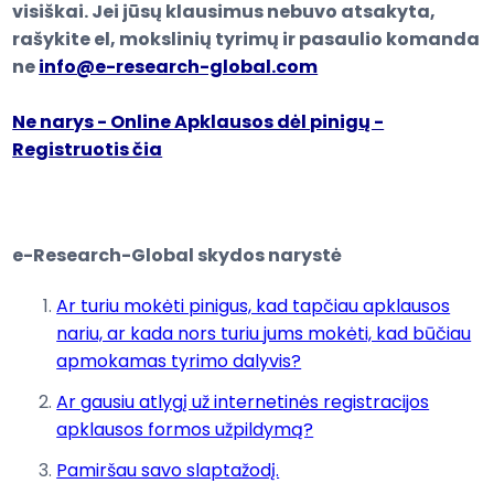
visiškai. Jei jūsų klausimus nebuvo atsakyta,
rašykite el, mokslinių tyrimų ir pasaulio komanda
ne
info@e-research-global.com
Ne narys - Online Apklausos dėl pinigų -
Registruotis čia
e-Research-Global skydos narystė
Ar turiu mokėti pinigus, kad tapčiau apklausos
nariu, ar kada nors turiu jums mokėti, kad būčiau
apmokamas tyrimo dalyvis?
Ar gausiu atlygį už internetinės registracijos
apklausos formos užpildymą?
Pamiršau savo slaptažodį.