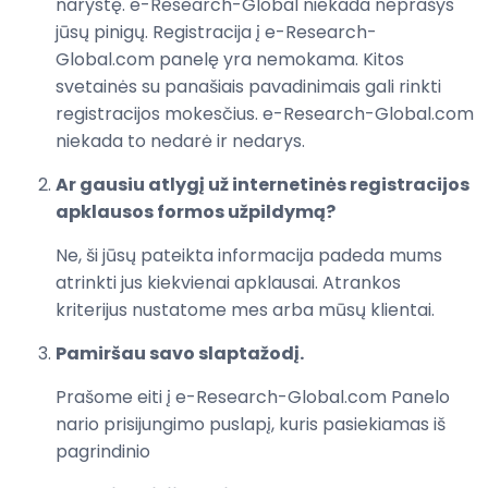
narystę. e-Research-Global niekada neprašys
jūsų pinigų. Registracija į e-Research-
Global.com panelę yra nemokama. Kitos
svetainės su panašiais pavadinimais gali rinkti
registracijos mokesčius. e-Research-Global.com
niekada to nedarė ir nedarys.
Ar gausiu atlygį už internetinės registracijos
apklausos formos užpildymą?
Ne, ši jūsų pateikta informacija padeda mums
atrinkti jus kiekvienai apklausai. Atrankos
kriterijus nustatome mes arba mūsų klientai.
Pamiršau savo slaptažodį.
Prašome eiti į e-Research-Global.com Panelo
nario prisijungimo puslapį, kuris pasiekiamas iš
pagrindinio