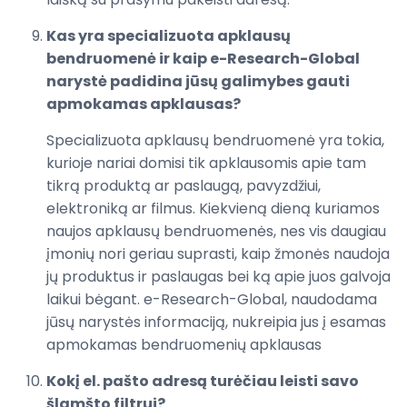
Kas yra specializuota apklausų
bendruomenė ir kaip e-Research-Global
narystė padidina jūsų galimybes gauti
apmokamas apklausas?
Specializuota apklausų bendruomenė yra tokia,
kurioje nariai domisi tik apklausomis apie tam
tikrą produktą ar paslaugą, pavyzdžiui,
elektroniką ar filmus. Kiekvieną dieną kuriamos
naujos apklausų bendruomenės, nes vis daugiau
įmonių nori geriau suprasti, kaip žmonės naudoja
jų produktus ir paslaugas bei ką apie juos galvoja
laikui bėgant. e-Research-Global, naudodama
jūsų narystės informaciją, nukreipia jus į esamas
apmokamas bendruomenių apklausas
Kokį el. pašto adresą turėčiau leisti savo
šlamšto filtrui?