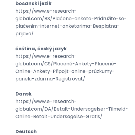
bosanski jezik
https://www.e-research-
global.com/
BS/Plaćene-ankete-Pridružite-se-
plaćenim-internet-anketarima-Besplatna-
prijava
/
čeština, český jazyk
https://www.e-research-
global.com/
CS/Placené-Ankety-Placené-
Online-Ankety-Připojit-online-průzkumy-
panelu-zdarma-Registrovat
/
Dansk
https://www.e-research-
global.com/
DA/Betalt-Undersøgelser-Tilmeld-
Online-Betalt-Undersøgelse-Gratis
/
Deutsch