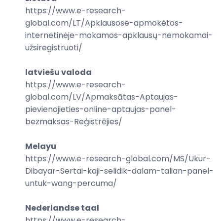
https://www.e-research-
global.com/
LT/Apklausose-apmokėtos-
internetinėje-mokamos-apklausų-nemokamai-
užsiregistruoti
/
latviešu valoda
https://www.e-research-
global.com/
LV/Apmaksātas-Aptaujas-
pievienojieties-online-aptaujas-panel-
bezmaksas-Reģistrējies
/
Melayu
https://www.e-research-global.com/
MS/Ukur-
Dibayar-Sertai-kaji-selidik-dalam-talian-panel-
untuk-wang-percuma
/
Nederlandse taal
https://www.e-research-