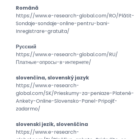
Română
https://www.e-research-global.com/
RO/Plătit-
Sondaje-sondaje-online-pentru-bani-
Inregistrare-gratuita
/
Русский
https://www.e-research-global.com/
RU/
Платные-опросы-в-интернете
/
slovenčina, slovenský jazyk
https://www.e-research-
global.com/
SK/Prieskumy-za-peniaze-Platené-
Ankety-Online-Slovensko-Panel-Pripojiť-
zadarmo
/
slovenski jezik, slovenščina
https://www.e-research-