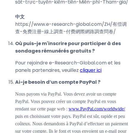
sát-trực-tuyến-kiếm-tiền-Miễn-phí-Tham-gia
/
中文
https://www.e-research-global.com/
ZH/有偿调
查-免费注册-線上調查-付费網際網路調查問卷
/
Où puis-je m'inscrire pour participer à des
sondages rémunérés gratuits ?
Pour rejoindre e-Research-Global.com et les
panels partenaires, veuillez
cliquer ici
Ai-je besoin d’un compte PayPal ?
Nous payons via PayPal. Vous devez avoir un compte
PayPal. Vous pouvez créer un compte PayPal en vous
rendant sur cette page web :
www.PayPal.com/worldwide/
puis en choisissant votre pays. PayPal est sûr, rapide et peu
coûteux. Nous demandons à PayPal d’effectuer un paiement
sur votre compte. Ils le font et vous envoient un e-mail pour