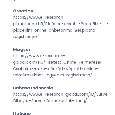
Croatian
https://www.e-research-
global.com/
HR/Plaćene-ankete-Pridružite-se-
plaćenim-online-anketarima-Besplatna-
registracija
/
Magyar
https://www.e-research-
global.com/
HU/Fizetett-Online-Felmérések-
Csatlakozzon-a-pénzért-végzett-online-
felmérésekhez-Ingyenes-regisztráció
/
Bahasa Indonesia
https://www.e-research-global.com/
ID/Survei-
Dibayar-Survei-Online-untuk-Uang
/
Italiano