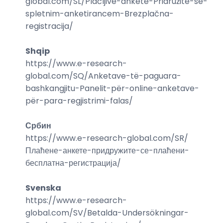
global.com/
SL/Plačljive-ankete-Pridružite-se-
spletnim-anketirancem-Brezplačna-
registracija
/
Shqip
https://www.e-research-
global.com/
SQ/Anketave-të-paguara-
bashkangjitu-Panelit-për-online-anketave-
për-para-regjistrimi-falas
/
Србин
https://www.e-research-global.com/
SR/
Плаћене-анкете-придружите-се-плаћени-
бесплатна-регистрација
/
Svenska
https://www.e-research-
global.com/
SV/Betalda-Undersökningar-