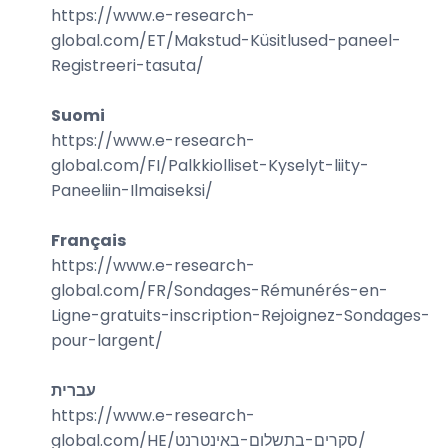
https://www.e-research-
global.com/
ET/Makstud-Küsitlused-paneel-
Registreeri-tasuta
/
Suomi
https://www.e-research-
global.com/
FI/Palkkiolliset-Kyselyt-liity-
Paneeliin-Ilmaiseksi
/
Français
https://www.e-research-
global.com/
FR/Sondages-Rémunérés-en-
Ligne-gratuits-inscription-Rejoignez-Sondages-
pour-largent
/
עברית
https://www.e-research-
global.com/
HE/סקרים-בתשלום-באינטרנט
/