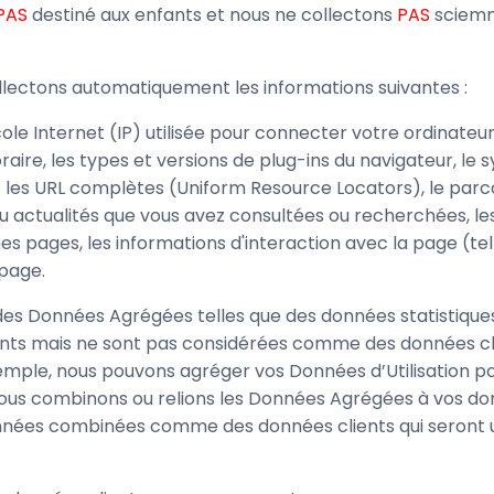
PAS
destiné aux enfants et nous ne collectons
PAS
sciemm
collectons automatiquement les informations suivantes :
le Internet (IP) utilisée pour connecter votre ordinateur 
raire, les types et versions de plug-ins du navigateur, le 
 les URL complètes (Uniform Resource Locators), le parcou
s ou actualités que vous avez consultées ou recherchées, 
s pages, les informations d'interaction avec la page (telle
 page.
des Données Agrégées telles que des données statistique
ts mais ne sont pas considérées comme des données clien
emple, nous pouvons agréger vos Données d’Utilisation po
 nous combinons ou relions les Données Agrégées à vos don
nnées combinées comme des données clients qui seront u