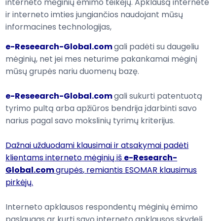
interneto
mėginių ėmimo
teikėjų
.
Apklausą internete
ir interneto
imties
jungiančios
naudojant mūsų
informacines technologijas
,
e-Reseearch-Global.com
gali padėti
su daugeliu
mėginių
, net jei
mes neturime
pakankamai
mėginį
mūsų
grupės nariu
duomenų
bazę
.
e-Reseearch-Global.com
gali sukurti
patentuotą
tyrimo
pultą arba
apžiūros
bendrija
įdarbinti
savo
narius
pagal
savo mokslinių tyrimų
kriterijus
.
Dažnai užduodami
klausimai ir atsakymai
padėti
klientams
interneto
mėginių
iš
e-Research-
Global.com
grupės
,
remiantis
ESOMAR
klausimus
pirkėjų
.
Interneto
apklausos
respondentų
mėginių ėmimo
paslaugas ar kurti
savo interneto
apklausos
skydelį