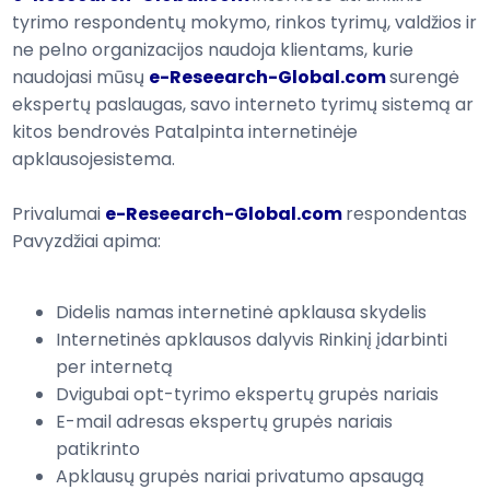
tyrimo
respondentų
mokymo
, rinkos tyrimų, valdžios ir
ne pelno
organizacijos naudoja
klientams
,
kurie
naudojasi
mūsų
e-Reseearch-Global.com
surengė
ekspertų paslaugas
,
savo
interneto
tyrimų sistemą
ar
kitos bendrovės
Patalpinta
internetinėje
apklausoje
sistema.
Privalumai
e-Reseearch-Global.com
respondentas
Pavyzdžiai
apima:
Didelis
namas
internetinė apklausa
skydelis
Internetinės apklausos
dalyvis
Rinkinį
įdarbinti
per internetą
Dvigubai opt-
tyrimo
ekspertų grupės nariais
E-mail
adresas
ekspertų grupės nariais
patikrinto
Apklausų
grupės nariai
privatumo apsaugą