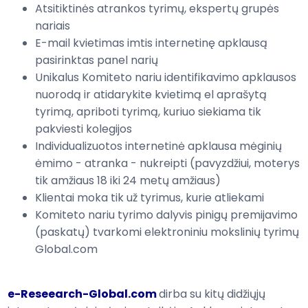
Atsitiktinės atrankos
tyrimų,
ekspertų grupės
nariais
E-mail
kvietimas
imtis
internetinę
apklausą
pasirinktas panel
narių
Unikalus
Komiteto nariu
identifikavimo
apklausos
nuorodą
ir atidarykite
kvietimą el
aprašytą
tyrimą
, apriboti
tyrimą, kuriuo siekiama
tik
pakviesti
kolegijos
Individualizuotos
internetinė apklausa
mėginių
ėmimo
- atranka
-
nukreipti
(pavyzdžiui,
moterys
tik
amžiaus
18 iki 24 metų
amžiaus
)
Klientai moka tik
už
tyrimus, kurie
atliekami
Komiteto nariu
tyrimo dalyvis
pinigų
premijavimo
(paskatų)
tvarkomi
elektroniniu
mokslinių tyrimų
Global.com
e-Reseearch-Global.com
dirba su
kitų didžiųjų