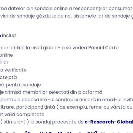
rea datelor din sondaje online a respondenților consumat
 servicii de sondaje găzduite de noi, sistemele lor de sonda
m
includ:
ri online la nivel global– a se vedea Panoul Carte
online
ilor
 verificate
otejată
mă pentru sondaje
aje trimisă membrilor selectați din platformă
entru a accesa link-ul sondajului descris in email-ul invita
rare, participanți țintă ( de exemplu, femei cu vârsta cupr
nt valid completate
stimulent ) la sondaj procesate de
e-Research-Globa