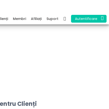
lienți
Membri
Afiliați
Suport
Autentificare
ntru Clienți