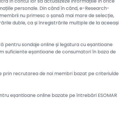
tra în contul lor să actualizeze informațiile în orice
ormațiile personale. Din când în când, e-Research-
, membrii nu primesc o șansă mai mare de selecție,
ările duble, ca și înregistrările multiple de la aceeași
tră pentru sondaje online și legatura cu eșantioane
m suficiente eșantioane de consumatori în baza de
e prin recrutarea de noi membri bazat pe criteriulde
pentru eșantioane online bazate pe întrebări ESOMAR