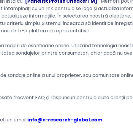
in listă cu
[Panelist Profile CheckerTM]
. Membrii pot in
t întampinați cu un link pentru a se loga și actualiza inf
actualizeze informațiile. În selectarea noastră aleatorie
i criteriu simplu. Sistemul încearcă să identifice înregistr
toriu dintr-o platformă reprezentativă.
ori majori de esantioane online. Utilizând tehnologia noas
itatea sondajelor printre consumatori, chiar dacă nu ave
e sondaje online a unui proprieter, sau comunitate onlin
esate frecvent FAQ și răspunsuri pentru a ajuta clienții 
eți un email
info@e-research-global.com