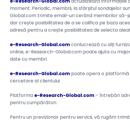
e-Research-Global.com
actualizează informațiile d
moment. Periodic, membrii, la sfârșitul sondajelor sun
Global.com trimite email-uri cerând membrilor să-și 
dar crește posibilitatea de a se califica pe baza acestu
adresă pentru a crește posibilitatea de selecta alea
e-Research-Global.com
conlucrează cu alți furniz
online, e-Research-Global.com poate ajuta cu major
date cu membri.
e-Research-Global.com
poate opera o platformă d
cercetare al clientului
Platforma
e-Research-Global.com
– Întrebări adr
pentru cumpărători.
Pentru un previzionar pentru servicii, vă rugăm trimit