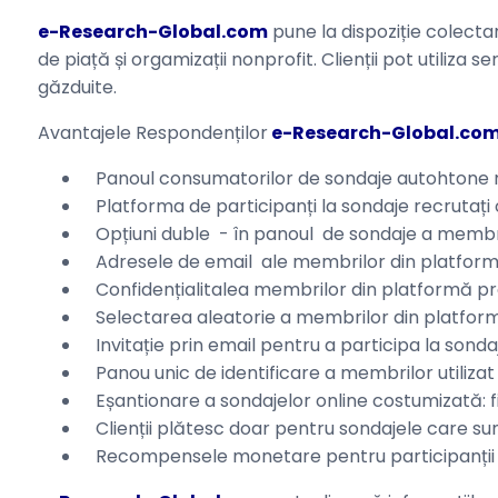
e-Research-Global.com
pune la dispoziție colecta
de piață și orgamizații nonprofit. Clienții pot utiliza
găzduite.
Avantajele Respondenților
e-Research-Global.co
Panoul consumatorilor de sondaje autohtone ma
Platforma de participanți la sondaje recrutați 
Opțiuni duble - în panoul de sondaje a membr
Adresele de email ale membrilor din platforma
Confidențialitalea membrilor din platformă pr
Selectarea aleatorie a membrilor din platfor
Invitație prin email pentru a participa la sond
Panou unic de identificare a membrilor utilizat p
Eșantionare a sondajelor online costumizată: filt
Clienții plătesc doar pentru sondajele care su
Recompensele monetare pentru participanții ( 