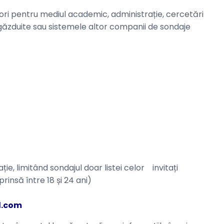
ori pentru mediul academic, administrație, cercetări
je găzduite sau sistemele altor companii de sondaje
ție, limitând sondajul doar listei celor invitați
insă între 18 și 24 ani)
l.com