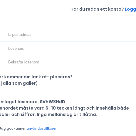
Har du redan ett konto?
Logg
r kommer din länk att placeras?
lj alla som gäller
)
eslaget lösenord:
SVhW8HdD
enordet måste vara 6–10 tecken långt och innehålla både
saler och siffror. Inga mellanslag är tillåtna.
Jag godkänner
användarvillkoren