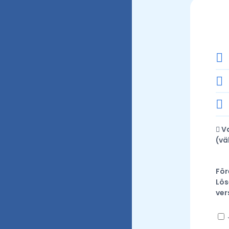
Va
(
vä
För
Lös
ver