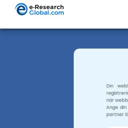
Din webb
registrer
när webbpl
Ange din
partner l