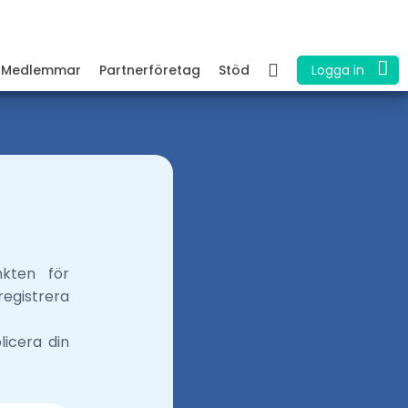
Medlemmar
Partnerföretag
Stöd
Logga in
nkten för
registrera
icera din