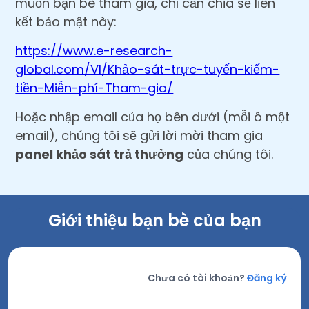
muốn bạn bè tham gia, chỉ cần chia sẻ liên
kết bảo mật này:
https://www.e-research-
global.com/VI/Khảo-sát-trực-tuyến-kiếm-
tiền-Miễn-phí-Tham-gia/
Hoặc nhập email của họ bên dưới (mỗi ô một
email), chúng tôi sẽ gửi lời mời tham gia
panel khảo sát trả thưởng
của chúng tôi.
Giới thiệu bạn bè của bạn
Chưa có tài khoản?
Đăng ký