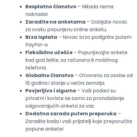
Besplatno članstvo
– Nikada nema
naknada!
Zaradite na anketama
– Dobijate novac
za svaku popunjenu online anketu.
Brza isplata
– Novac brzo podignite putem
PayPal-a.
Fleksibilno učešće
– Popunjavajte ankete
kad god želite, sa računara ili mobilnog
telefona.
Globalno članstvo
– Otvoreno za osobe od
16 godina i starije u većini zemalja.
Povjerljivo i sigurno
– Vaši podaci su
privatni i koriste se samo za pronalaženje
odgovarajućih anketa za vas.
Dodatna zarada putem preporuka
–
Zaradite kada i vaši prijatelji koje preporučite
popune ankete!