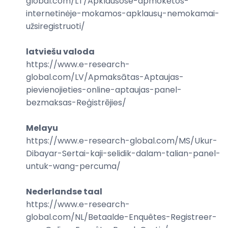
global.com/
LT/Apklausose-apmokėtos-
internetinėje-mokamos-apklausų-nemokamai-
užsiregistruoti
/
latviešu valoda
https://www.e-research-
global.com/
LV/Apmaksātas-Aptaujas-
pievienojieties-online-aptaujas-panel-
bezmaksas-Reģistrējies
/
Melayu
https://www.e-research-global.com/
MS/Ukur-
Dibayar-Sertai-kaji-selidik-dalam-talian-panel-
untuk-wang-percuma
/
Nederlandse taal
https://www.e-research-
global.com/
NL/Betaalde-Enquêtes-Registreer-