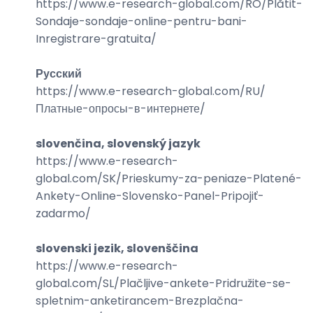
https://www.e-research-global.com/
RO/Plătit-
Sondaje-sondaje-online-pentru-bani-
Inregistrare-gratuita
/
Русский
https://www.e-research-global.com/
RU/
Платные-опросы-в-интернете
/
slovenčina, slovenský jazyk
https://www.e-research-
global.com/
SK/Prieskumy-za-peniaze-Platené-
Ankety-Online-Slovensko-Panel-Pripojiť-
zadarmo
/
slovenski jezik, slovenščina
https://www.e-research-
global.com/
SL/Plačljive-ankete-Pridružite-se-
spletnim-anketirancem-Brezplačna-