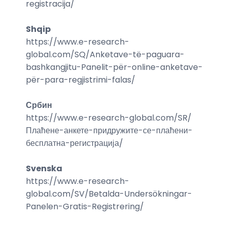
registracija
/
Shqip
https://www.e-research-
global.com/
SQ/Anketave-të-paguara-
bashkangjitu-Panelit-për-online-anketave-
për-para-regjistrimi-falas
/
Србин
https://www.e-research-global.com/
SR/
Плаћене-анкете-придружите-се-плаћени-
бесплатна-регистрација
/
Svenska
https://www.e-research-
global.com/
SV/Betalda-Undersökningar-
Panelen-Gratis-Registrering
/