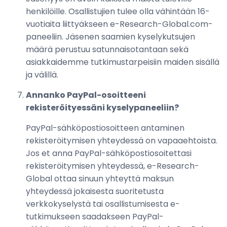
henkilöille. Osallistujien tulee olla vähintään 16-
vuotiaita liittyäkseen e-Research-Global.com-
paneeliin. Jäsenen saamien kyselykutsujen
määrä perustuu satunnaisotantaan sekä
asiakkaidemme tutkimustarpeisiin maiden sisällä
ja välillä.
Annanko PayPal-osoitteeni
rekisteröityessäni kyselypaneeliin?
PayPal-sähköpostiosoitteen antaminen
rekisteröitymisen yhteydessä on vapaaehtoista.
Jos et anna PayPal-sähköpostiosoitettasi
rekisteröitymisen yhteydessä, e-Research-
Global ottaa sinuun yhteyttä maksun
yhteydessä jokaisesta suoritetusta
verkkokyselystä tai osallistumisesta e-
tutkimukseen saadakseen PayPal-