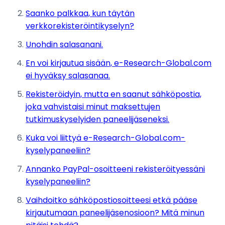
Saanko palkkaa, kun täytän
verkkorekisteröintikyselyn?
Unohdin salasanani.
En voi kirjautua sisään, e-Research-Global.com
ei hyväksy salasanaa.
Rekisteröidyin, mutta en saanut sähköpostia,
joka vahvistaisi minut maksettujen
tutkimuskyselyiden paneelijäseneksi.
Kuka voi liittyä e-Research-Global.com-
kyselypaneeliin?
Annanko PayPal-osoitteeni rekisteröityessäni
kyselypaneeliin?
Vaihdoitko sähköpostiosoitteesi etkä pääse
kirjautumaan paneelijäsenosioon? Mitä minun