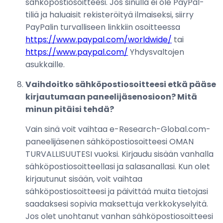
sähköpostiosoitteesi. Jos sinulla ei ole PayPal-
tiliä ja haluaisit rekisteröityä ilmaiseksi, siirry
PayPalin turvalliseen linkkiin osoitteessa
https://www.paypal.com/worldwide/
tai
https://www.paypal.com/
Yhdysvaltojen
asukkaille.
Vaihdoitko sähköpostiosoitteesi etkä pääse
kirjautumaan paneelijäsenosioon? Mitä
minun pitäisi tehdä?
Vain sinä voit vaihtaa e-Research-Global.com-
paneelijäsenen sähköpostiosoitteesi OMAN
TURVALLISUUTESI vuoksi. Kirjaudu sisään vanhalla
sähköpostiosoitteellasi ja salasanallasi. Kun olet
kirjautunut sisään, voit vaihtaa
sähköpostiosoitteesi ja päivittää muita tietojasi
saadaksesi sopivia maksettuja verkkokyselyitä.
Jos olet unohtanut vanhan sähköpostiosoitteesi