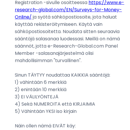
Registration -sivulle osoitteessa
https://www.e-
research-global.com/EN/Surveys-for-Money-
Online/
ja syötä sähköpostiosoite, jota haluat
käyttää rekisteröitymiseen. Käytä vain
sähköpostiosoitetta. Noudata sitten seuraavia
sääntöjä salasanaa luodessasi. Meillä on nämä
säännöt, jotta e-Research-Global.com Panel
Member -salasanajärjestelmä olisi
mahdollisimman "turvallinen".
Sinun TÄYTYY noudattaa KAIKKIA sääntöjä:
1) vähintään 6 merkkiä
2) enintään 10 merkkiä
3) EI VÄLILYÖNTEJÄ
4) Sekä NUMEROITA että KIRJAIMIA
5) Vähintään YKSI iso kirjain
Näin ollen nämä EIVÄT käy: