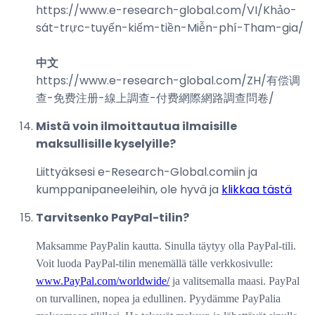
https://www.e-research-global.com/
VI/Khảo-
sát-trực-tuyến-kiếm-tiền-Miễn-phí-Tham-gia
/
中文
https://www.e-research-global.com/
ZH/有偿调
查-免费注册-線上調查-付费網際網路調查問卷
/
Mistä voin ilmoittautua ilmaisille
maksullisille kyselyille?
Liittyäksesi e-Research-Global.comiin ja
kumppanipaneeleihin, ole hyvä ja
klikkaa tästä
Tarvitsenko PayPal-tilin?
Maksamme PayPalin kautta. Sinulla täytyy olla PayPal-tili.
Voit luoda PayPal-tilin menemällä tälle verkkosivulle:
www.PayPal.com/worldwide/
ja valitsemalla maasi. PayPal
on turvallinen, nopea ja edullinen. Pyydämme PayPalia