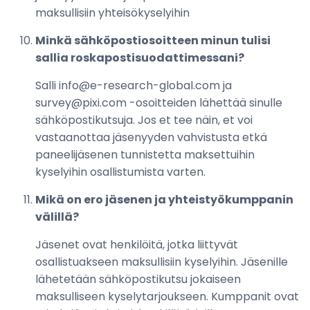
maksullisiin yhteisökyselyihin
Minkä sähköpostiosoitteen minun tulisi
sallia roskapostisuodattimessani?
Salli info@e-research-global.com ja
survey@pixi.com -osoitteiden lähettää sinulle
sähköpostikutsuja. Jos et tee näin, et voi
vastaanottaa jäsenyyden vahvistusta etkä
paneelijäsenen tunnistetta maksettuihin
kyselyihin osallistumista varten.
Mikä on ero jäsenen ja yhteistyökumppanin
välillä?
Jäsenet ovat henkilöitä, jotka liittyvät
osallistuakseen maksullisiin kyselyihin. Jäsenille
lähetetään sähköpostikutsu jokaiseen
maksulliseen kyselytarjoukseen. Kumppanit ovat