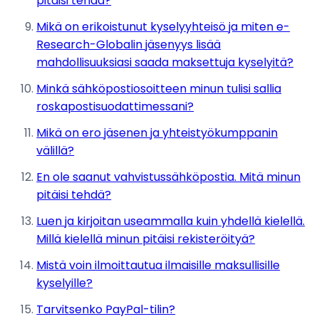
pitäisi tehdä?
Mikä on erikoistunut kyselyyhteisö ja miten e-
Research-Globalin jäsenyys lisää
mahdollisuuksiasi saada maksettuja kyselyitä?
Minkä sähköpostiosoitteen minun tulisi sallia
roskapostisuodattimessani?
Mikä on ero jäsenen ja yhteistyökumppanin
välillä?
En ole saanut vahvistussähköpostia. Mitä minun
pitäisi tehdä?
Luen ja kirjoitan useammalla kuin yhdellä kielellä.
Millä kielellä minun pitäisi rekisteröityä?
Mistä voin ilmoittautua ilmaisille maksullisille
kyselyille?
Tarvitsenko PayPal-tilin?