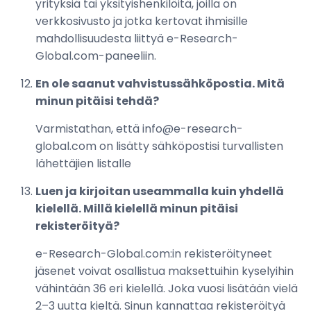
yrityksiä tai yksityishenkilöitä, joilla on
verkkosivusto ja jotka kertovat ihmisille
mahdollisuudesta liittyä e-Research-
Global.com-paneeliin.
En ole saanut vahvistussähköpostia. Mitä
minun pitäisi tehdä?
Varmistathan, että info@e-research-
global.com on lisätty sähköpostisi turvallisten
lähettäjien listalle
Luen ja kirjoitan useammalla kuin yhdellä
kielellä. Millä kielellä minun pitäisi
rekisteröityä?
e-Research-Global.com:in rekisteröityneet
jäsenet voivat osallistua maksettuihin kyselyihin
vähintään 36 eri kielellä. Joka vuosi lisätään vielä
2–3 uutta kieltä. Sinun kannattaa rekisteröityä