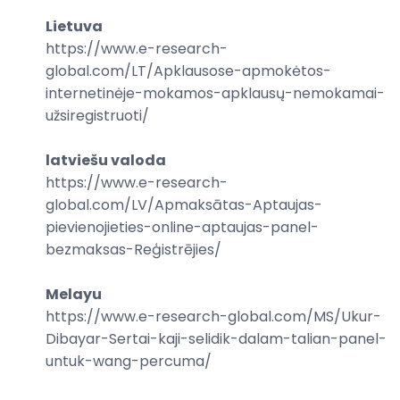
Lietuva
https://www.e-research-
global.com/
LT/Apklausose-apmokėtos-
internetinėje-mokamos-apklausų-nemokamai-
užsiregistruoti
/
latviešu valoda
https://www.e-research-
global.com/
LV/Apmaksātas-Aptaujas-
pievienojieties-online-aptaujas-panel-
bezmaksas-Reģistrējies
/
Melayu
https://www.e-research-global.com/
MS/Ukur-
Dibayar-Sertai-kaji-selidik-dalam-talian-panel-
untuk-wang-percuma
/