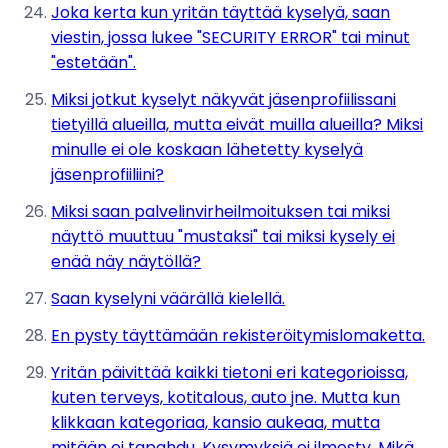
Joka kerta kun yritän täyttää kyselyä, saan
viestin, jossa lukee "SECURITY ERROR" tai minut
"estetään".
Miksi jotkut kyselyt näkyvät jäsenprofiilissani
tietyillä alueilla, mutta eivät muilla alueilla? Miksi
minulle ei ole koskaan lähetetty kyselyä
jäsenprofiiliini?
Miksi saan palvelinvirheilmoituksen tai miksi
näyttö muuttuu "mustaksi" tai miksi kysely ei
enää näy näytöllä?
Saan kyselyni väärällä kielellä.
En pysty täyttämään rekisteröitymislomaketta.
Yritän päivittää kaikki tietoni eri kategorioissa,
kuten terveys, kotitalous, auto jne. Mutta kun
klikkaan kategoriaa, kansio aukeaa, mutta
mitään ei tapahdu. Kysymyksiä ei ilmesty. Mikä