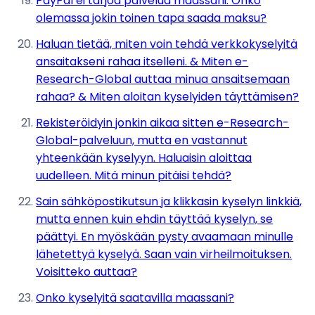
PayPal ei tarjoa palvelua maassani. Onko
olemassa jokin toinen tapa saada maksu?
Haluan tietää, miten voin tehdä verkkokyselyitä
ansaitakseni rahaa itselleni. & Miten e-
Research-Global auttaa minua ansaitsemaan
rahaa? & Miten aloitan kyselyiden täyttämisen?
Rekisteröidyin jonkin aikaa sitten e-Research-
Global-palveluun, mutta en vastannut
yhteenkään kyselyyn. Haluaisin aloittaa
uudelleen. Mitä minun pitäisi tehdä?
Sain sähköpostikutsun ja klikkasin kyselyn linkkiä,
mutta ennen kuin ehdin täyttää kyselyn, se
päättyi. En myöskään pysty avaamaan minulle
lähetettyä kyselyä. Saan vain virheilmoituksen.
Voisitteko auttaa?
Onko kyselyitä saatavilla maassani?