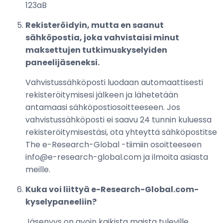
123aB
Rekisteröidyin, mutta en saanut
sähköpostia, joka vahvistaisi minut
maksettujen tutkimuskyselyiden
paneelijäseneksi.
Vahvistussähköposti luodaan automaattisesti
rekisteröitymisesi jälkeen ja lähetetään
antamaasi sähköpostiosoitteeseen. Jos
vahvistussähköposti ei saavu 24 tunnin kuluessa
rekisteröitymisestäsi, ota yhteyttä sähköpostitse
The e-Research-Global -tiimiin osoitteeseen
info@e-research-global.com ja ilmoita asiasta
meille.
Kuka voi liittyä e-Research-Global.com-
kyselypaneeliin?
Jäsenyys on avoin kaikista maista tuleville