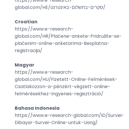
https://www.e-research-
global.com/
HE/סקרים-בתשלום-באינטרנט
/
Croatian
https://www.e-research-
global.com/
HR/Plaćene-ankete-Pridružite-se-
plaćenim-online-anketarima-Besplatna-
registracija
/
Magyar
https://www.e-research-
global.com/
HU/Fizetett-Online-Felmérések-
Csatlakozzon-a-pénzért-végzett-online-
felmérésekhez-Ingyenes-regisztráció
/
Bahasa Indonesia
https://www.e-research-global.com/
ID/Survei-
Dibayar-Survei-Online-untuk-Uang
/