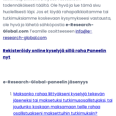
todennäköisesti täältä. Ole hyvä ja lue tämä sivu
huolellisesti läpi. Jos et löydä rahapalkkioitamme tai
tutkimuksiamme koskevaan kysymykseesi vastausta,
ole hyvä ja lähetä sähköpostia
e-Research-
Global.com
Teamille osoitteeseen
info@e-
research-global.com
.
Rekisteröidy online kyselyjä sillä raha Paneelin
nyt
e-Research-Global-paneelin jäsenyys
Maksanko rahaa liittyäkseni kyselyjä tekevän
jäseneksi tai maksetuksi tutkimusosallistujaksi, tai
joudunko koskaan maksamaan teille rahaa
osallistuakseni maksettuihin tutkimuksiin?