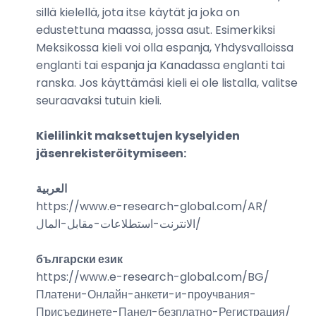
sillä kielellä, jota itse käytät ja joka on
edustettuna maassa, jossa asut. Esimerkiksi
Meksikossa kieli voi olla espanja, Yhdysvalloissa
englanti tai espanja ja Kanadassa englanti tai
ranska. Jos käyttämäsi kieli ei ole listalla, valitse
seuraavaksi tutuin kieli.
Kielilinkit maksettujen kyselyiden
jäsenrekisteröitymiseen:
العربية
https://www.e-research-global.com/
AR/
الانترنت-استطلاعات-مقابل-المال
/
български език
https://www.e-research-global.com/
BG/
Платени-Онлайн-анкети-и-проучвания-
Присъединете-Панел-безплатно-Регистрация
/