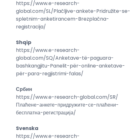
https://www.e-research-
global.com/
SL/Plačljive-ankete-Pridružite-se-
spletnim-anketirancem-Brezplačna-
registracija
/
Shqip
https://www.e-research-
global.com/
SQ/Anketave-të-paguara-
bashkangjitu-Panelit-për-online-anketave-
për-para-regjistrimi-falas
/
Србин
https://www.e-research-global.com/
SR/
Плаћене-анкете-придружите-се-плаћени-
бесплатна-регистрација
/
Svenska
https://www.e-research-