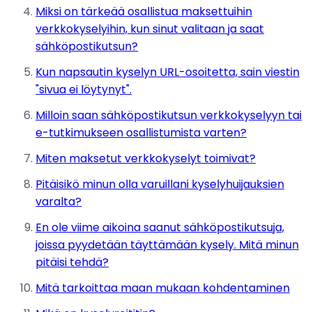
Miksi on tärkeää osallistua maksettuihin
verkkokyselyihin, kun sinut valitaan ja saat
sähköpostikutsun?
Kun napsautin kyselyn URL-osoitetta, sain viestin
"sivua ei löytynyt".
Milloin saan sähköpostikutsun verkkokyselyyn tai
e-tutkimukseen osallistumista varten?
Miten maksetut verkkokyselyt toimivat?
Pitäisikö minun olla varuillani kyselyhuijauksien
varalta?
En ole viime aikoina saanut sähköpostikutsuja,
joissa pyydetään täyttämään kysely. Mitä minun
pitäisi tehdä?
Mitä tarkoittaa maan mukaan kohdentaminen