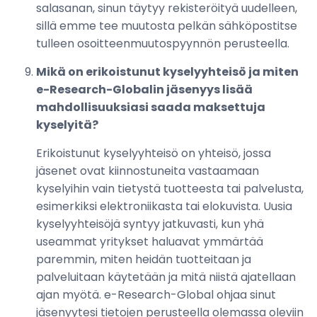
salasanan, sinun täytyy rekisteröityä uudelleen,
sillä emme tee muutosta pelkän sähköpostitse
tulleen osoitteenmuutospyynnön perusteella.
Mikä on erikoistunut kyselyyhteisö ja miten
e-Research-Globalin jäsenyys lisää
mahdollisuuksiasi saada maksettuja
kyselyitä?
Erikoistunut kyselyyhteisö on yhteisö, jossa
jäsenet ovat kiinnostuneita vastaamaan
kyselyihin vain tietystä tuotteesta tai palvelusta,
esimerkiksi elektroniikasta tai elokuvista. Uusia
kyselyyhteisöjä syntyy jatkuvasti, kun yhä
useammat yritykset haluavat ymmärtää
paremmin, miten heidän tuotteitaan ja
palveluitaan käytetään ja mitä niistä ajatellaan
ajan myötä. e-Research-Global ohjaa sinut
jäsenyytesi tietojen perusteella olemassa oleviin