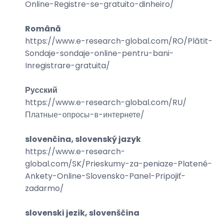
Online-Registre-se-gratuito-dinheiro
/
Română
https://www.e-research-global.com/
RO/Plătit-
Sondaje-sondaje-online-pentru-bani-
Inregistrare-gratuita
/
Русский
https://www.e-research-global.com/
RU/
Платные-опросы-в-интернете
/
slovenčina, slovenský jazyk
https://www.e-research-
global.com/
SK/Prieskumy-za-peniaze-Platené-
Ankety-Online-Slovensko-Panel-Pripojiť-
zadarmo
/
slovenski jezik, slovenščina