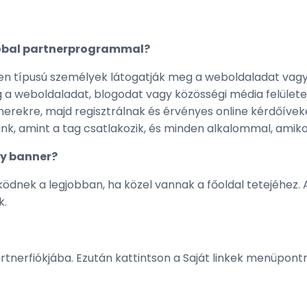
lobal partnerprogrammal?
en típusú személyek látogatják meg a weboldaladat vagy 
a weboldaladat, blogodat vagy közösségi média felületei
erekre, majd regisztrálnak és érvényes online kérdőíveket
nk, amint a tag csatlakozik, és minden alkalommal, amikor
gy banner?
dnek a legjobban, ha közel vannak a főoldal tetejéhez. 
k.
erfiókjába. Ezután kattintson a Saját linkek menüpontra,