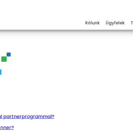
Rólunk
Ügyfelek
al partnerprogrammal?
anner?