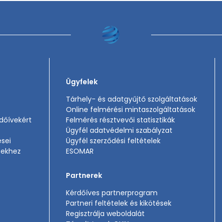
Ügyfelek
Tárhely- és adatgyűjtő szolgáltatások
Online felmérési mintaszolgáltatások
rdőívekért
Felmérés résztvevői statisztikák
Ügyfél adatvédelmi szabályzat
ései
Ügyfél szerződési feltételek
sekhez
ESOMAR
Partnerek
Kérdőíves partnerprogram
Partneri feltételek és kikötések
Regisztrálja weboldalát