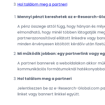
Hol találom meg a partneri
Mennyi pénzt kereshetek az e-Research-G
A pénz összege attól függ, hogy hányan és mily
elmondható, hogy minél többen látogatják meg 
partnerazonosítóval ellátott linkedre vagy bann
minden érvényesen kitöltött kérdőív után fizetü
Mi működik jobban: egy partnerlink vagy e
A partneri bannerek a weboldalakon akkor műkö
kommunikációs formátumoknál hatékonyabba
Hol találom meg a partneri
Jelentkezzen be az e-Research-Global.com partn
linket vagy bannert linkkel együtt.