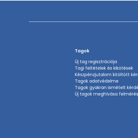
Tagok
Új tag regisztrációja
Tagi feltételek és kikötések
Készpénzjutalom kitöltött ké
Tagok adatvédelme
Tagok gyakran ismételt kérd
Új tagok meghívása felméré