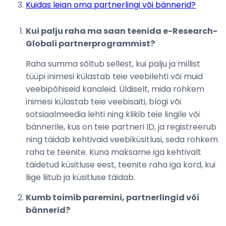
Kuidas leian oma partnerlingi või bännerid?
Kui palju raha ma saan teenida e-Research-
Globali partnerprogrammist?
Raha summa sõltub sellest, kui palju ja millist
tüüpi inimesi külastab teie veebilehti või muid
veebipõhiseid kanaleid. Üldiselt, mida rohkem
inimesi külastab teie veebisaiti, blogi või
sotsiaalmeedia lehti ning klikib teie lingile või
bännerile, kus on teie partneri ID, ja registreerub
ning täidab kehtivaid veebiküsitlusi, seda rohkem
raha te teenite. Kuna maksame iga kehtivalt
täidetud küsitluse eest, teenite raha iga kord, kui
liige liitub ja küsitluse täidab.
Kumb toimib paremini, partnerlingid või
bännerid?