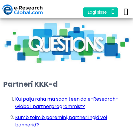
Logi sisse
Partneri KKK-d
Kui palju raha ma saan teenida e-Research-
Globali partnerprogrammist?
Kumb toimib paremini, partnerlingid või
bännerid?