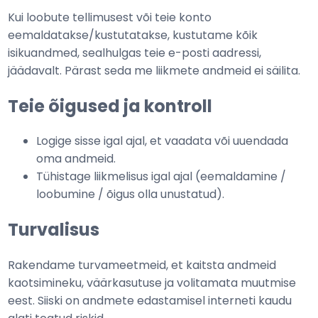
Kui loobute tellimusest või teie konto
eemaldatakse/kustutatakse, kustutame kõik
isikuandmed, sealhulgas teie e-posti aadressi,
jäädavalt. Pärast seda me liikmete andmeid ei säilita.
Teie õigused ja kontroll
Logige sisse igal ajal, et vaadata või uuendada
oma andmeid.
Tühistage liikmelisus igal ajal (eemaldamine /
loobumine / õigus olla unustatud).
Turvalisus
Rakendame turvameetmeid, et kaitsta andmeid
kaotsimineku, väärkasutuse ja volitamata muutmise
eest. Siiski on andmete edastamisel interneti kaudu