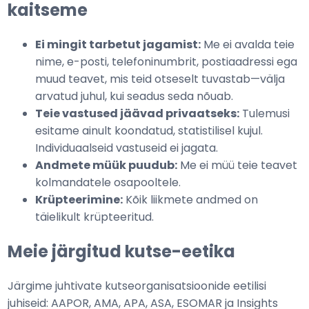
kaitseme
Ei mingit tarbetut jagamist:
Me ei avalda teie
nime, e-posti, telefoninumbrit, postiaadressi ega
muud teavet, mis teid otseselt tuvastab—välja
arvatud juhul, kui seadus seda nõuab.
Teie vastused jäävad privaatseks:
Tulemusi
esitame ainult koondatud, statistilisel kujul.
Individuaalseid vastuseid ei jagata.
Andmete müük puudub:
Me ei müü teie teavet
kolmandatele osapooltele.
Krüpteerimine:
Kõik liikmete andmed on
täielikult krüpteeritud.
Meie järgitud kutse-eetika
Järgime juhtivate kutseorganisatsioonide eetilisi
juhiseid: AAPOR, AMA, APA, ASA, ESOMAR ja Insights