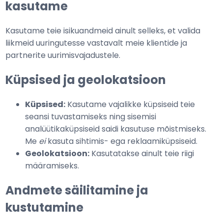
kasutame
Kasutame teie isikuandmeid ainult selleks, et valida
liikmeid uuringutesse vastavalt meie klientide ja
partnerite uurimisvajadustele.
Küpsised ja geolokatsioon
Küpsised:
Kasutame vajalikke küpsiseid teie
seansi tuvastamiseks ning sisemisi
analüütikaküpsiseid saidi kasutuse mõistmiseks.
Me
ei
kasuta sihtimis- ega reklaamiküpsiseid.
Geolokatsioon:
Kasutatakse ainult teie riigi
määramiseks.
Andmete säilitamine ja
kustutamine