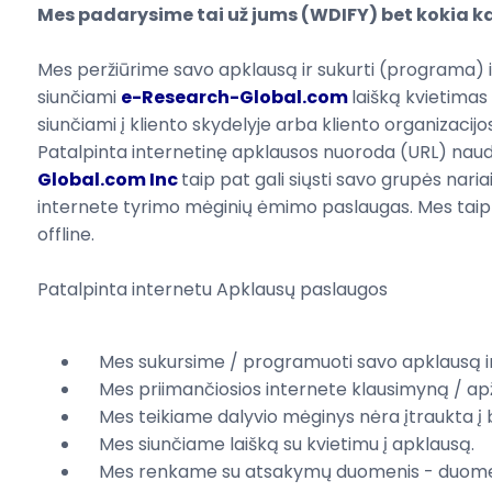
Mes padarysime tai už
jums (
WDIFY)
bet kokia k
Mes peržiūrime
savo apklausą
ir
sukurti (
programa)
siunčiami
e-Research-Global.com
laišką kvietima
siunčiami į kliento skydelyje arba kliento organizacij
Patalpinta internetinę apklausos nuoroda (URL) naudoti
Global.com Inc
taip pat gali siųsti savo grupės nari
internete tyrimo mėginių ėmimo paslaugas. Mes taip p
offline.
Patalpinta internetu Apklausų paslaugos
Mes sukursime
/
programuoti
savo apklausą
Mes priimančiosios
internete
klausimyną
/ ap
Mes teikiame
dalyvio
mėginys
nėra
įtraukta į
Mes siunčiame
laišką su kvietimu
į apklausą
.
Mes renkame
su atsakymų
duomenis
- duome