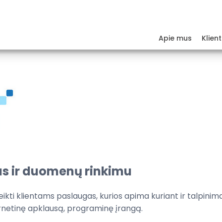
Apie mus
Klient
as ir duomenų rinkimu
ikti
klientams paslaugas
, kurios apima
kuriant ir
talpinim
rnetinę apklausą,
programinę
įrangą
.