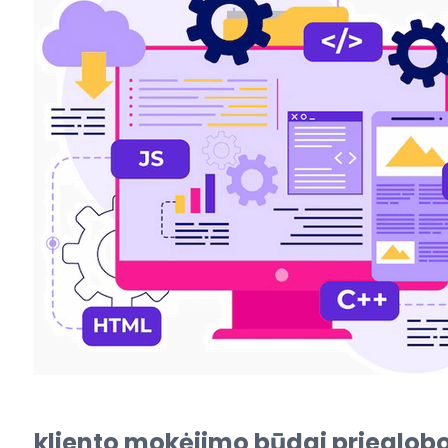
kliento mokėjimo būdai prieglob