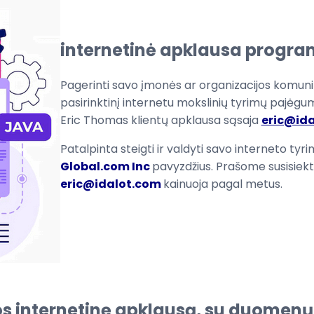
internetinė apklausa progra
Pagerinti savo
įmonės
ar organizacijos
komunik
pasirinktinį
internetu
mokslinių tyrimų pajėgu
Eric
Thomas
klientų apklausa
sąsaja
eric@id
Patalpinta
steigti ir valdyti
savo
interneto
tyri
Global.com Inc
pavyzdžius
.
Prašome susisiekt
eric@idalot.com
kainuoja
pagal metus
.
os internetinę apklausą, su duomenų