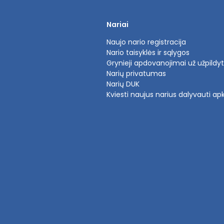
Nariai
Naujo nario registracija
Nario taisyklės ir sąlygos
Grynieji apdovanojimai už užpildy
Narių privatumas
Narių DUK
Kviesti naujus narius dalyvauti ap