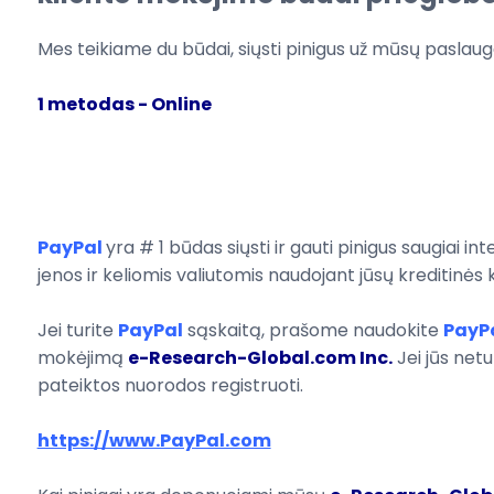
Mes teikiame
du būdai,
siųsti pinigus
už mūsų paslaug
1 metodas
- Online
PayPal
yra # 1
būdas siųsti ir
gauti pinigus
saugiai in
jenos
ir
keliomis valiutomis
naudojant jūsų kreditinės 
Jei turite
PayPal
sąskaitą,
prašome
naudokite
PayP
mokėjimą
e-Research-Global.com Inc
.
Jei jūs netu
pateiktos nuorodos
registruoti
.
https://www.PayPal.com