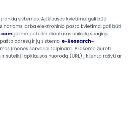
įrankių
sistemos
.
Apklausos
kvietimai
gali būti
 nariams, arba elektroninio pašto kvietimai gali būti
l.com
galime pateikti klientams unikalų saugioje
 pašto adresų ir jų sistema.
e-Research-
yrimas Įmonės serveriai talpinami. Prašome žiūrėti
 suteikti apklausos nuorodą (URL) į kliento rašyti ar