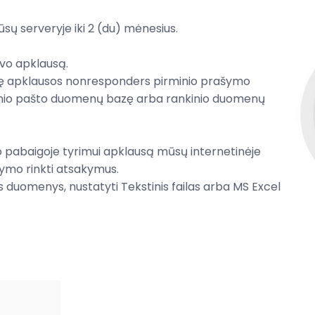
sų serveryje
iki
2 (du)
mėnesius
.
vo apklausą
.
ę
apklausos
nonresponders
pirminio prašymo
nio pašto
duomenų
bazę
arba
rankinio duomenų
o
pabaigoje
tyrimui
apklausą
mūsų internetinėje
rymo
rinkti
atsakymus
.
s duomenys
,
nustatyti
Tekstinis failas
arba MS Excel