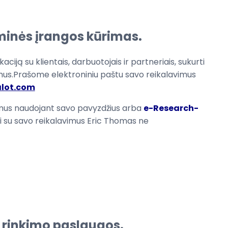
minės įrangos kūrimas.
aciją su
klientais, darbuotojais ir
partneriais,
sukurti
mus
.Prašome
elektroniniu paštu
savo reikalavimus
alot.com
mus naudojant
savo
pavyzdžius arba
e-Research-
i su
savo reikalavimus
Eric
Thomas
ne
 rinkimo paslaugos.