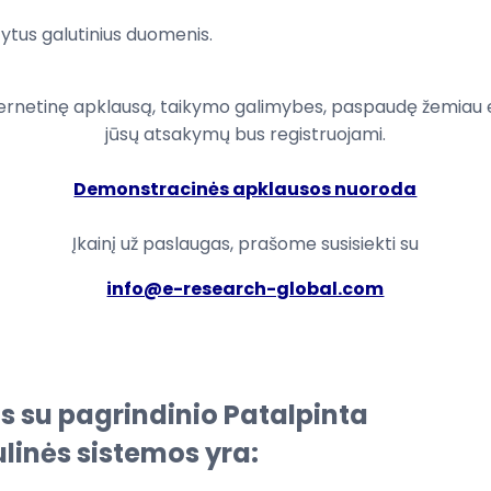
ytus
galutinius duomenis
.
ernetinę apklausą,
taikymo
galimybes
, paspaudę
žemiau 
jūsų atsakymų
bus registruojami
.
Demonstracinės apklausos nuoroda
Įkainį
už paslaugas
,
prašome susisiekti su
info@e-research-global.com
sios su pagrindinio Patalpinta
linės sistemos yra: