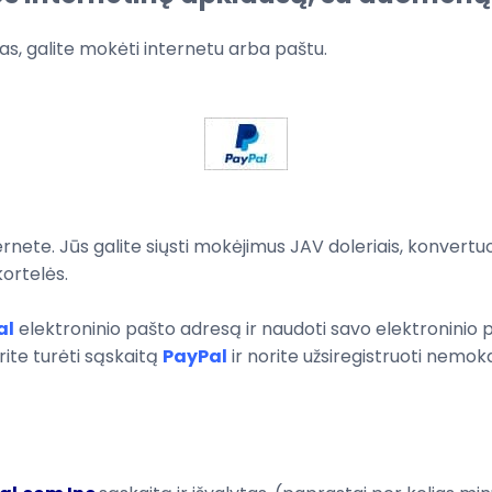
as
, galite mokėti
internetu arba
paštu
.
ternete
.
Jūs galite siųsti
mokėjimus
JAV doleriais
,
konvertuo
kortelės
.
al
elektroninio pašto adresą ir
naudoti
savo elektroninio 
rite
turėti sąskaitą
PayPal
ir norite
užsiregistruoti
nemok