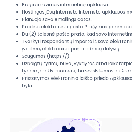
Programavimas
internetinę apklausą
.
Hostingas
jūsų interneto
interneto apklausos
mū
Planuoja
savo
emailings
datas
.
Pradinis
elektroninio
pašto
Prašymas perimti
sa
Du (2)
tolesnė
pašto
prašo, kad
savo
internetin
Tvarkyti
respondentų
importo iš
savo elektroni
įvedimo
,
elektroninio pašto adresą
dalyvių
.
Saugumas
(https://
)
Užbaigtų
tyrimų
buvo įvykdytos
arba
laikotarpi
tyrimo
įrankis
duomenų bazės sistemos
ir užda
Pristatymas
elektroninio laiško priedo
Apklauso
byla
.