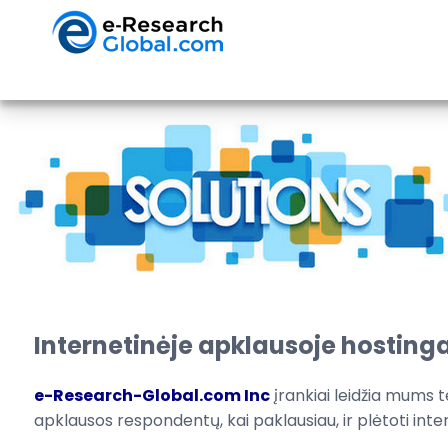
Internetinėje apklausoje hosting
e-Research-Global.com Inc
įrankiai leidžia
mums te
apklausos respondentų
,
kai
paklausiau, ir
plėtoti
inte