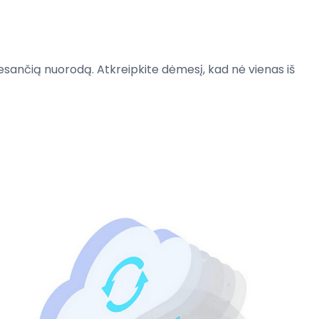
esančią nuorodą
.
Atkreipkite
dėmesį, kad
nė
vienas
iš