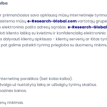
alba
ir priimančiosios
savo apklausą
mūsų internetinėje
tyrimo
s sistema mūsų
e-Research-Global.com
vartotojų grupės
os elektroninio pašto adresų sąrašas.
e-Research-Globa
 kliento laišką su kvietimu ir konfidencialią elektroninio
ais dalyvauti klientų apklausa - klientų serverių ar Kitas t
at galime pateikti tyrimą priegloba su duomenų rinkimu ir
internetinę paraiškos
(
bet kokia kalba).
žvalga
už
nustatytą laiką
ar
užbaigtų
tyrimų
skaičius
.
bazinės kainos
.
nų rinkimas
.