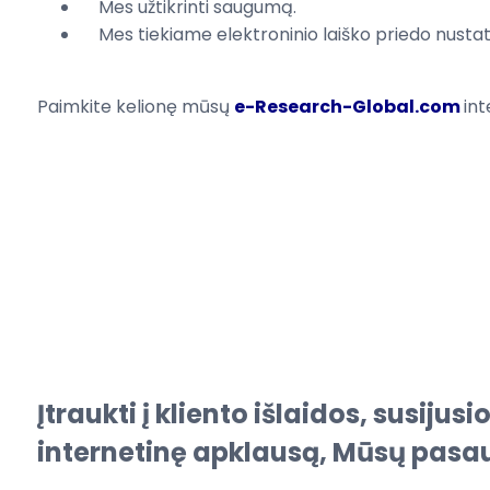
Mes
užtikrinti saugumą
.
Mes tiekiame
elektroninio laiško priedo
nustat
Paimkite
kelionę
mūsų
e-Research-Global.com
int
Įtraukti į kliento išlaidos, susiju
internetinę apklausą, Mūsų pasau