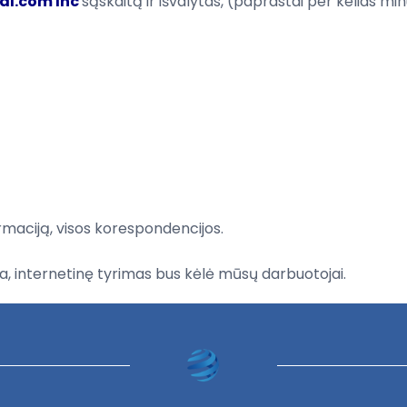
al.com Inc
sąskaitą
ir
išvalytas,
(paprastai
per kelias mi
rmaciją
,
visos korespondencijos
.
a,
internetinę
tyrimas bus
kėlė
mūsų darbuotojai.