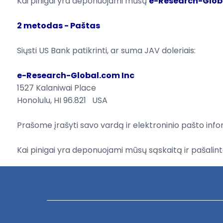
Kai pinigai
yra deponuojami
mūsų
e-Research-Glob
2 metodas -
Paštas
Siųsti
US Bank
patikrinti, ar
suma
JAV doleriais
:
e-Research-Global.com Inc
1527
Kalaniwai
Place
Honolulu, HI
96.821 USA
Prašome įrašyti
savo vardą ir elektroninio
pašto
info
Kai pinigai
yra deponuojami
mūsų sąskaitą
ir
pašalint