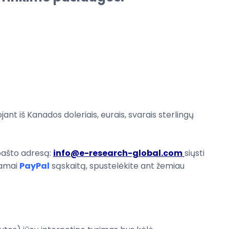
jant iš
Kanados
doleriais
,
eurais
, svarais sterlingų
pašto adresą
:
info@e-research-global.com
siųsti
amai
PayPal
sąskaitą
, spustelėkite
ant žemiau