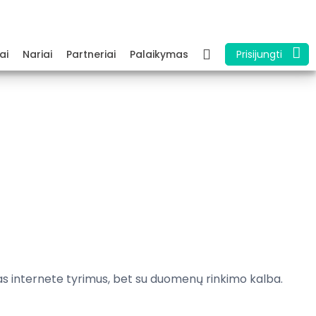
ai
Nariai
Partneriai
Palaikymas
Prisijungti
as
internete
tyrimus
,
bet su
duomenų rinkimo
kalba
.