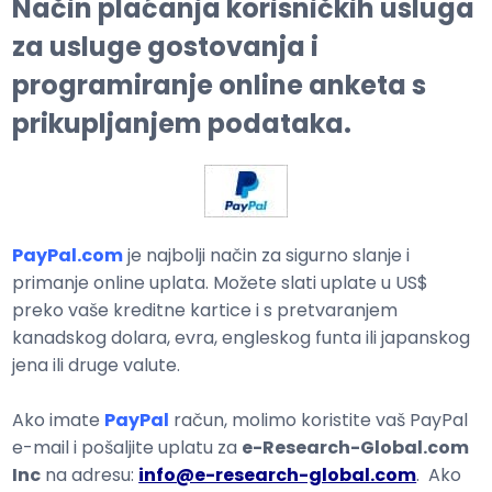
Način plaćanja korisničkih usluga
za usluge gostovanja i
programiranje online anketa s
prikupljanjem podataka.
PayPal.com
je najbolji način za sigurno slanje i
primanje online uplata. Možete slati uplate u US$
preko vaše kreditne kartice i s pretvaranjem
kanadskog dolara, evra, engleskog funta ili japanskog
jena ili druge valute.
Ako imate
PayPal
račun, molimo koristite vaš PayPal
e-mail i pošaljite uplatu za
e-Research-Global.com
Inc
na adresu:
info@e-research-global.com
. Ako