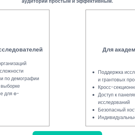
аудитории простым и эффективным.
исследователей
Для акаде
организаций
 сложности
Поддержка иссл
ми по демографии
и грантовых про
 выборке
Кросс-секционн
е для e-
Доступ к панел
исследований
Безопасный хос
Индивидуальные