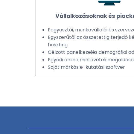
Vállalkozásoknak és piac
Fogyasztói, munkavállalói és szervez
Egyszerűtől az összetettig terjedő k
hoszting
Célzott panelkezelés demográfiai a
Egyedi online mintavételi megoldáso
Saját márkás e-kutatási szoftver