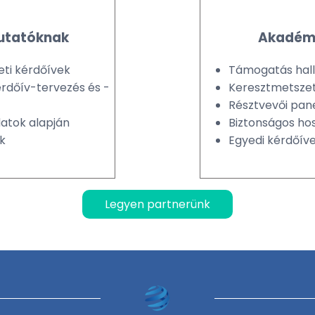
kutatóknak
Akadémi
eti kérdőívek
Támogatás hallg
érdőív-tervezés és -
Keresztmetszeti
Résztvevői pan
datok alapján
Biztonságos hos
k
Egyedi kérdőív
Legyen partnerünk