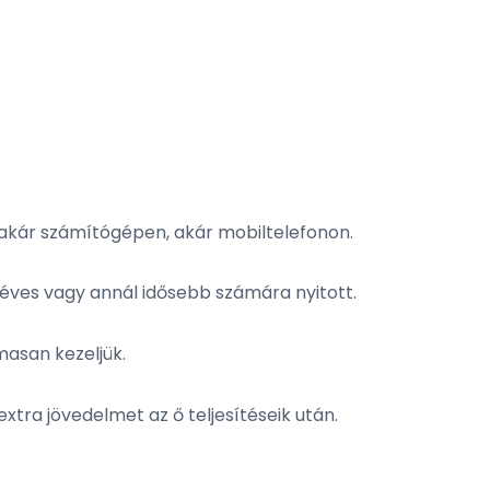
akár számítógépen, akár mobiltelefonon.
 éves vagy annál idősebb számára nyitott.
masan kezeljük.
extra jövedelmet az ő teljesítéseik után.