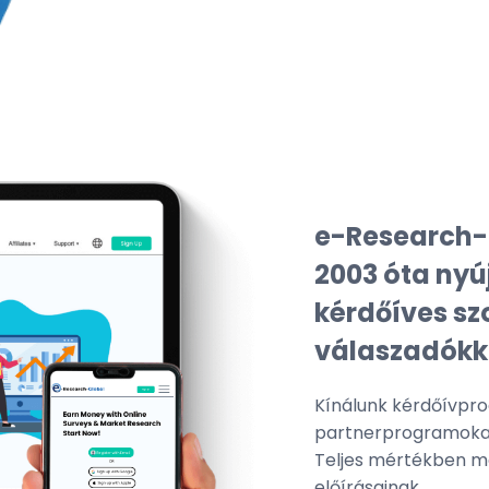
e-Research-
2003 óta nyú
kérdőíves sz
válaszadókka
Kínálunk kérdőívpro
partnerprogramoka
Teljes mértékben m
előírásainak.