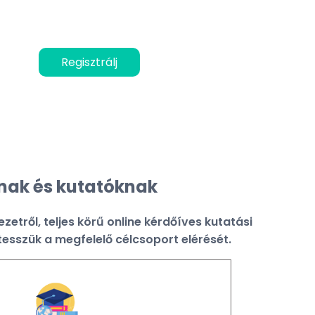
Regisztrálj
nak és kutatóknak
etről, teljes körű online kérdőíves kutatási
esszük a megfelelő célcsoport elérését.