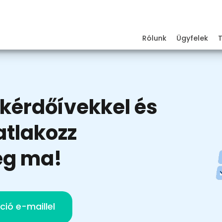
Rólunk
Ügyfelek
 kérdőívekkel és
atlakozz
ég ma!
ció e-maillel