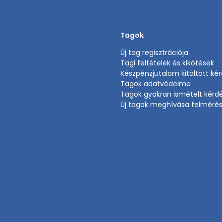
Tagok
Új tag regisztrációja
Tagi feltételek és kikötések
Készpénzjutalom kitöltött ké
Tagok adatvédelme
Tagok gyakran ismételt kérd
Új tagok meghívása felméré