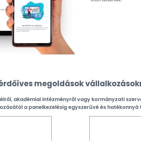
kérdőíves megoldások vállalkozások
félről, akadémiai intézményről vagy kormányzati szervez
ozásától a panelkezelésig egyszerűvé és hatékonnyá t