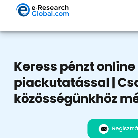
Keress pénzt online
piackutatással | Cs
közösségünkhöz m
Regisztrá