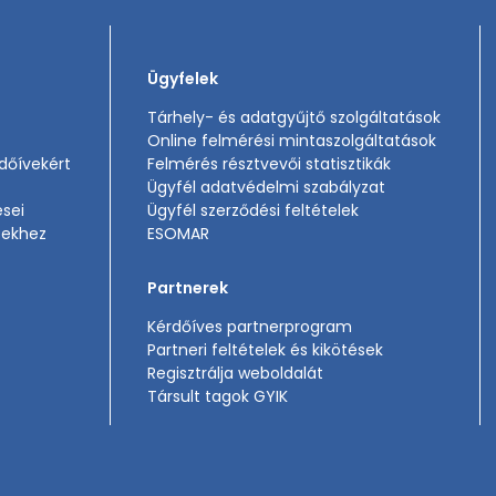
Ügyfelek
Tárhely- és adatgyűjtő szolgáltatások
Online felmérési mintaszolgáltatások
rdőívekért
Felmérés résztvevői statisztikák
Ügyfél adatvédelmi szabályzat
ései
Ügyfél szerződési feltételek
sekhez
ESOMAR
Partnerek
Kérdőíves partnerprogram
Partneri feltételek és kikötések
Regisztrálja weboldalát
Társult tagok GYIK