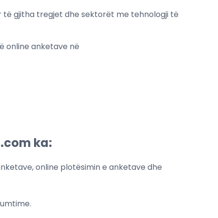
ë gjitha tregjet dhe sektorët me tehnologji të
të online anketave në
l.com ka:
nketave, online plotësimin e anketave dhe
ulumtime.