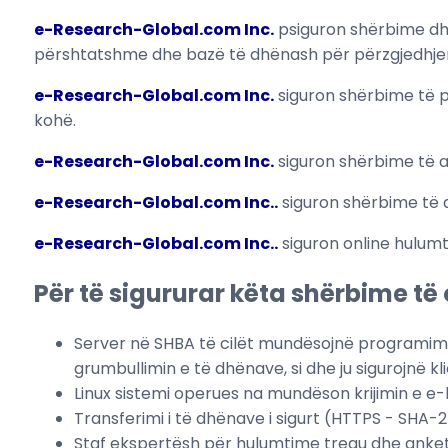
e-Research-Global.com Inc.
psiguron shërbime dhe
përshtatshme dhe bazë të dhënash për përzgjedhje
e-Research-Global.com Inc.
siguron shërbime të p
kohë.
e-Research-Global.com Inc.
siguron shërbime të a
e-Research-Global.com Inc.
.
siguron shërbime të a
e-Research-Global.com Inc.
.
siguron online hulum
Për të sigururar këta shërbime t
Server në SHBA të cilët mundësojnë programimin
grumbullimin e të dhënave, si dhe ju sigurojnë k
Linux sistemi operues na mundëson krijimin e e
Transferimi i të dhënave i sigurt (HTTPS - SHA-
Staf ekspertësh për hulumtime tregu dhe anke