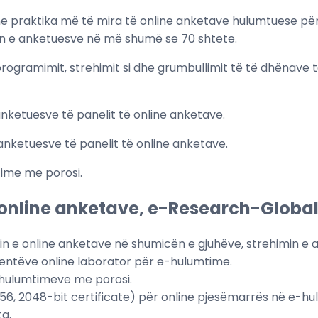
 praktika më të mira të online anketave hulumtuese për t
n e anketuesve në më shumë se 70 shtete.
rogramimit, strehimit si dhe grumbullimit të të dhënave 
nketuesve të panelit të online anketave.
nketuesve të panelit të online anketave.
time me porosi.
ë online anketave, e-Research-Globa
 e online anketave në shumicën e gjuhëve, strehimin e a
lientëve online laborator për e-hulumtime.
-hulumtimeve me porosi.
256, 2048-bit certificate) për online pjesëmarrës në e-h
ta.