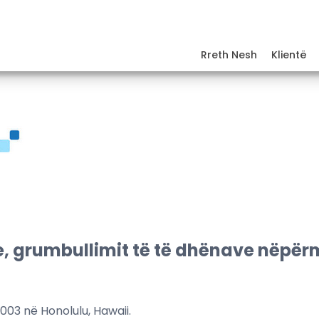
Rreth Nesh
Klientë
ve, grumbullimit të të dhënave nëpër
03 në Honolulu, Hawaii.