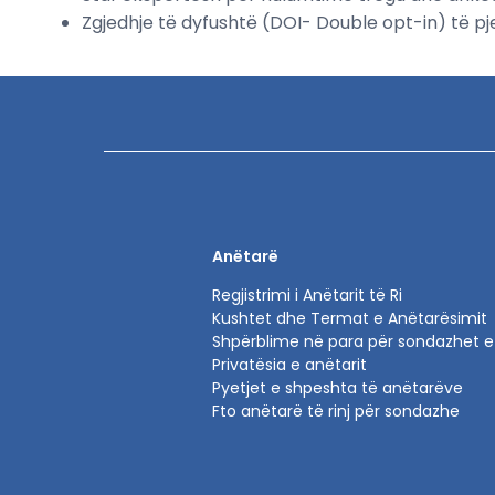
Zgjedhje të dyfushtë (DOI- Double opt-in) të 
Anëtarë
Regjistrimi i Anëtarit të Ri
Kushtet dhe Termat e Anëtarësimit
Shpërblime në para për sondazhet e
Privatësia e anëtarit
Pyetjet e shpeshta të anëtarëve
Fto anëtarë të rinj për sondazhe