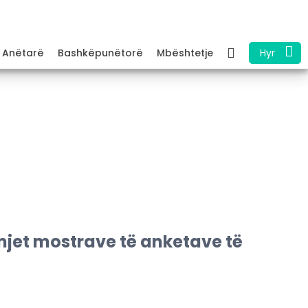
Anëtarë
Bashkëpunëtorë
Mbështetje
Hyr
mjet mostrave të anketave të