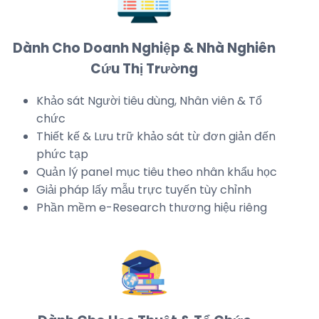
Dành Cho Doanh Nghiệp & Nhà Nghiên
Cứu Thị Trường
Khảo sát Người tiêu dùng, Nhân viên & Tổ
chức
Thiết kế & Lưu trữ khảo sát từ đơn giản đến
phức tạp
Quản lý panel mục tiêu theo nhân khẩu học
Giải pháp lấy mẫu trực tuyến tùy chỉnh
Phần mềm e-Research thương hiệu riêng