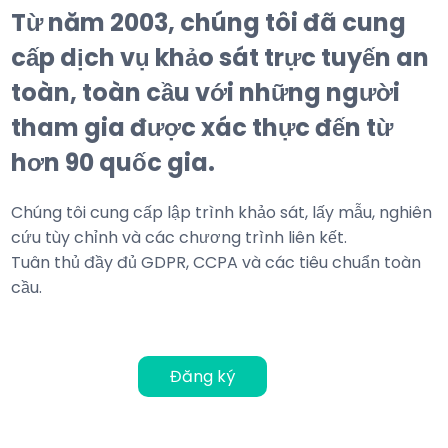
Từ năm 2003, chúng tôi đã cung
cấp dịch vụ khảo sát trực tuyến an
toàn, toàn cầu với những người
tham gia được xác thực đến từ
hơn 90 quốc gia.
Chúng tôi cung cấp lập trình khảo sát, lấy mẫu, nghiên
cứu tùy chỉnh và các chương trình liên kết.
Tuân thủ đầy đủ GDPR, CCPA và các tiêu chuẩn toàn
cầu.
Đăng ký