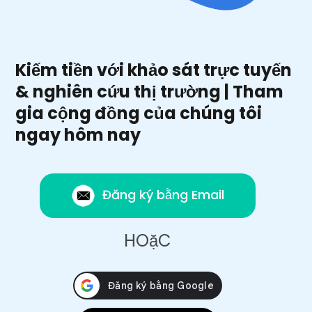
Kiếm tiền với khảo sát trực tuyến
& nghiên cứu thị trường | Tham
gia cộng đồng của chúng tôi
ngay hôm nay
Đăng ký bằng Email
HOặC